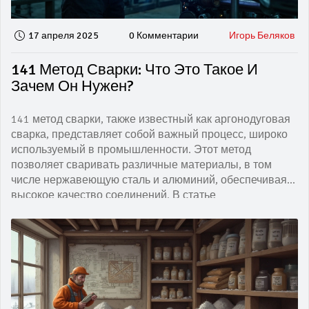
17 апреля 2025
0 Комментарии
Игорь Беляков
141 Метод Сварки: Что Это Такое И
Зачем Он Нужен?
141 метод сварки, также известный как аргонодуговая
сварка, представляет собой важный процесс, широко
используемый в промышленности. Этот метод
позволяет сваривать различные материалы, в том
числе нержавеющую сталь и алюминий, обеспечивая
высокое качество соединений. В статье
рассматриваются основы этого метода, важные
советы для начинающих и преимущества
использования аргона в сварке. Независимо от вашего
уровня опыта, знания о 141 методе сварки помогут
улучшить ваши навыки и повысить качество ваших
проектов.