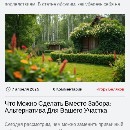
последствиям. В статье обсудим, как уберечь себя на
сварке, какое оборудование использовать, и в каких
случаях стоит обратиться за профессиональной
помощью. Расскажем, какие ошибки совершаются
чаще всего и как их избежать.
7 апреля 2025
0 Комментарии
Игорь Беляков
Что Можно Сделать Вместо Забора:
Альтернатива Для Вашего Участка
Сегодня рассмотрим, чем можно заменить привычный