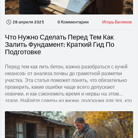
28 апреля 2025
0 Комментарии
Игорь Беляков
Что Нужно Сделать Перед Тем Как
Залить Фундамент: Краткий Гид По
Подготовке
Перед тем как лить бетон, важно разобраться с кучей
нюансов: от анализа почвы до грамотной разметки
участка. Эта статья поможет понять, что обязательно
проверить, какие ошибки чаще всего допускают
новички, и как сэкономить время и нервы на этом
этапе. Найдёте советы из жизни, подсказки для тех, кто
строит для себя, а не для галочки. Здесь только
практические шаги без воды, чтобы всё получилось с
первого раза. Если в планах прочный и долговечный
дом, мимо этой информации не пройти.