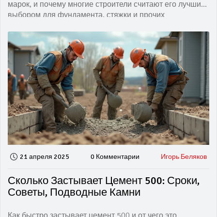
марок, и почему многие строители считают его лучшим
выбором для фундамента, стяжки и прочих
ответственных сооружений. Приведены советы по
выбору, интересные факты и нюансы работы с
цементом 500. Эти знания помогут не ошибиться при
покупке и использовать смесь по максимуму. Материал
понятен даже тем, кто не занимается строительством
профессионально.
21 апреля 2025
0 Комментарии
Игорь Беляков
Сколько Застывает Цемент 500: Сроки,
Советы, Подводные Камни
Как быстро застывает цемент 500 и от чего это