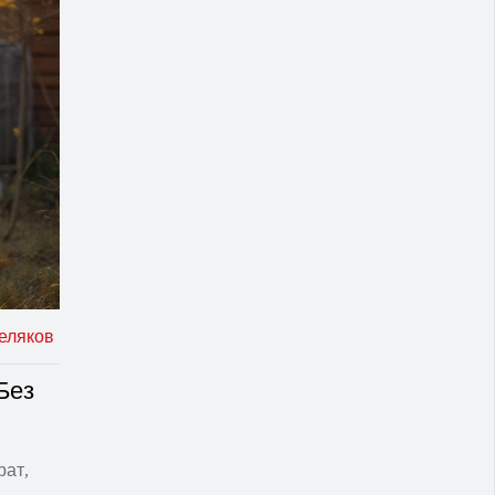
еляков
Без
рат,