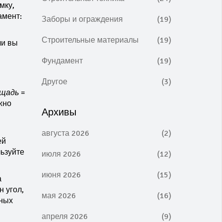
мку,
амент:
Заборы и ограждения
(19)
Строительные материалы
(19)
ли вы
Фундамент
(19)
Другое
(3)
щадь =
жно
Архивы
августа 2026
(2)
ей
льзуйте
июля 2026
(12)
июня 2026
(15)
а
н угол,
мая 2026
(16)
нных
апреля 2026
(9)