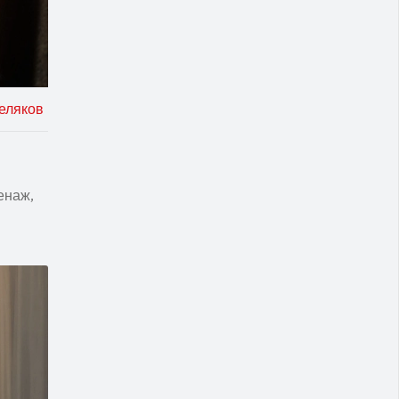
еляков
енаж,