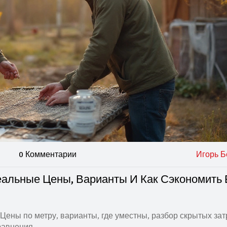
0 Комментарии
Игорь Б
альные Цены, Варианты И Как Сэкономить 
ены по метру, варианты, где уместны, разбор скрытых зат