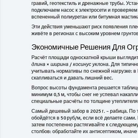
гравий, геотекстиль и дренажные трубы. Уста
подключаем насос к электросети и проверяем
вспененный полиуретан или битумная мастика
Эти действия уменьшают риск появления плес
живёте в регионах с высоким уровнем грунтов
Экономичные Решения Для Ог
Расчёт площади односкатной крыши выглядит 
длина × ширина / косинус уклона
. Для типичн
учитывать нормативы по снежной нагрузке: в
скапливаться и давать лишний вес.
Вопрос высоты фундамента решается таблице
минимум 0,5 м, чтобы снег не успевал накапл
специальные расчёты по толщине утеплителя 
Самый дешевый забор в 2025 г. – рабица. По 
обойдётся в 50 руб/м, если всё делаете сами.
затем постепенно растягивайте к следующем
столбов: обработайте их антисептиком, иначе