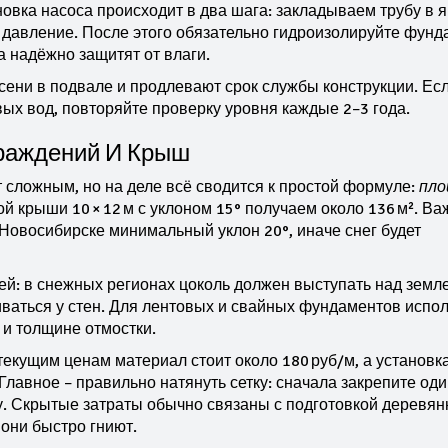
новка насоса происходит в два шага: закладываем трубу в я
 давление. После этого обязательно гидроизолируйте фунд
 надёжно защитят от влаги.
ени в подвале и продлевают срок службы конструкции. Ес
ых вод, повторяйте проверку уровня каждые 2–3 года.
раждений И Крыш
сложным, но на деле всё сводится к простой формуле:
пло
ой крыши 10 × 12 м с уклоном 15° получаем около 136 м². Ва
 Новосибирске минимальный уклон 20°, иначе снег будет
й: в снежных регионах цоколь должен выступать над земл
иваться у стен. Для лентовых и свайных фундаментов испо
и толщине отмостки.
текущим ценам материал стоит около 180 руб/м, а установк
 Главное – правильно натянуть сетку: сначала закрепите оди
у. Скрытые затраты обычно связаны с подготовкой деревя
 они быстро гниют.