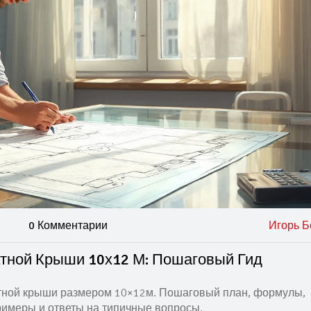
0 Комментарии
Игорь Б
тной Крыши 10х12 М: Пошаговый Гид
тной крыши размером 10×12м. Пошаговый план, формулы,
римеры и ответы на типичные вопросы.