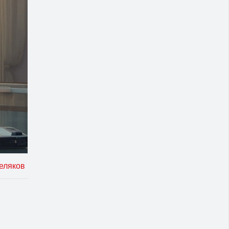
еляков