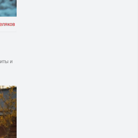
еляков
литы и