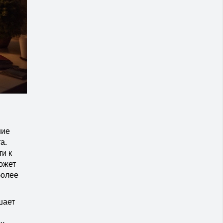
ние
а.
и к
ожет
более
шает