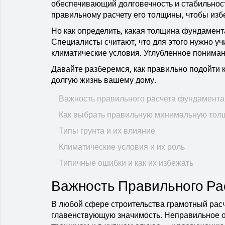
обеспечивающий долговечность и стабильнос
правильному расчету его толщины, чтобы изб
Но как определить, какая толщина фундамен
Специалисты считают, что для этого нужно уч
климатические условия. Углубленное пониман
Давайте разберемся, как правильно подойти 
долгую жизнь вашему дому.
Важность правильного расчета фундамента
Как выбрать правильную минимальную тол
Типы грунта и их влияние
Климатические условия и их роль
Типичные ошибки и как их избежать
Важность Правильного Ра
В любой сфере строительства грамотный расче
главенствующую значимость. Неправильное 