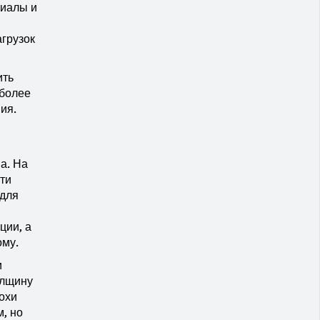
риалы и
грузок
ить
 более
ия.
а. На
ти
 для
ции, а
ому.
и
олщину
охи
, но