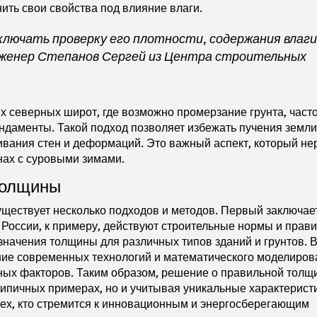
нить свои свойства под влияние влаги.
ключать проверку его плотности, содержания влаги
нженер Степанов Сергей из Центра строительных
ях северных широт, где возможно промерзание грунта, част
даменты. Такой подход позволяет избежать пучения земли,
ивания стен и деформаций. Это важный аспект, который не
онах с суровыми зимами.
Толщины
существует несколько подходов и методов. Первый заключае
России, к примеру, действуют строительные нормы и прави
начения толщины для различных типов зданий и грунтов. 
ние современных технологий и математического моделиров
ьных факторов. Таким образом, решение о правильной толщ
типичных примерах, но и учитывая уникальные характерист
 тех, кто стремится к инновационным и энергосберегающим