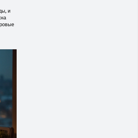
ды, и
жна
тровые