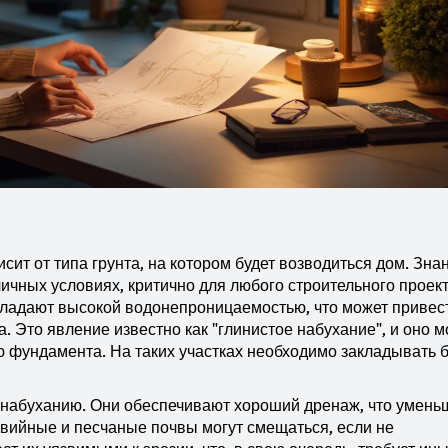
ит от типа грунта, на котором будет возводиться дом. Зна
личных условиях, критично для любого строительного проект
бладают высокой водонепроницаемостью, что может привест
 Это явление известно как "глинистое набухание", и оно м
 фундамента. На таких участках необходимо закладывать 
к набуханию. Они обеспечивают хороший дренаж, что умень
авийные и песчаные почвы могут смещаться, если не