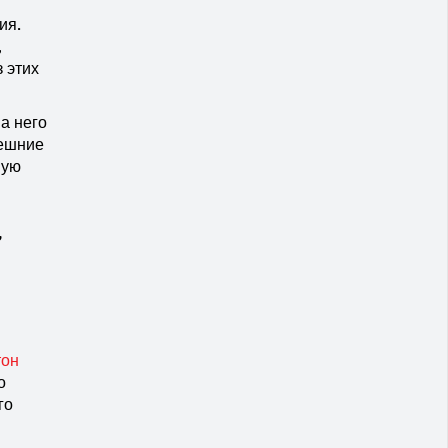
ия.
,
 этих
а него
нешние
ную
,
тон
о
го