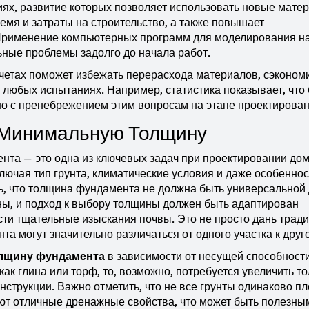
иях, развитие которых позволяет использовать новые мате
емя и затраты на строительство, а также повышает
Применение компьютерных программ для моделирования на
ьные проблемы задолго до начала работ.
асчетах поможет избежать перерасхода материалов, сэконом
и любых испытаниях. Например, статистика показывает, что
 с пренебрежением этим вопросам на этапе проектирован
 Минимальную Толщину
а — это одна из ключевых задач при проектировании дом
лючая тип грунта, климатические условия и даже особеннос
ть, что толщина фундамента не должна быть универсальной
ьны, и подход к выбору толщины должен быть адаптирован
сти тщательные изыскания почвы. Это не просто дань тради
нта могут значительно различаться от одного участка к друг
лщину фундамента
в зависимости от несущей способност
 как глина или торф, то, возможно, потребуется увеличить т
струкции. Важно отметить, что не все грунты одинаково пл
ют отличные дренажные свойства, что может быть полезным