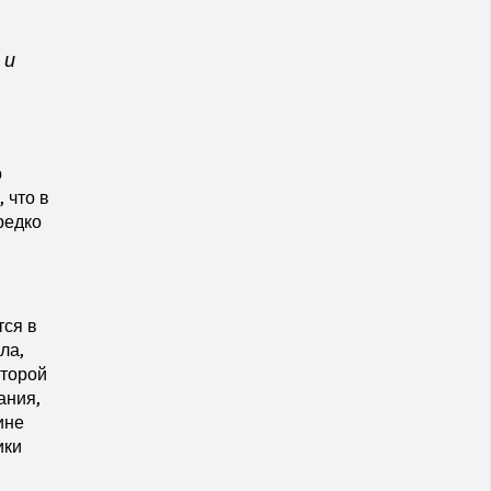
 и
о
 что в
редко
тся в
ла,
Второй
ания,
ине
ики