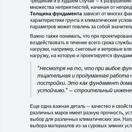
трещинам и в худшем случае — к разрушению 
множества неприятностей, начиная от непре
Толщина фундамента
зависит от многих фак
характеристики грунта и климатические усло
параметров может повлечь за собой значител
Важно также понимать, что при проектировани
воздействовать в течение всего срока службы
нагрузки, например, снеговые и ветровые вл
нагрузку, на которую и проектируется фундам
"Несмотря на то, что при выбое фу
тщательная и продуманная работа н
постройки. Это как фундамент дома:
устойчиво." — строительный инжене
Еще одна важная деталь — качество и свойст
различных марок имеет разную прочность, уст
выбор для различных климатических зон. Нап
выбора материалов из-за суровых зимних усл