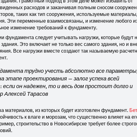
здания. Грамотный подход в этом деле может избавить от
двиденных расходов и заканчивая полным сносом сооружен
торов, таких как тип сооружения, используемые материалы
вия. Эти переменные взаимосвязаны, и изменение любого из
ьное изменение требований к фундаменту.
и фундамента следует учитывать нагрузки, которые будут н
 здания. Это включает не только вес самого здания, но и в
ияния. Все нагрузки вместе создают так называемую расчет
ент.
ндамента трудно учесть абсолютно все параметры
а этапе проектирования — залог успеха всей
 если он надежен, то и весь дом простоит долго и
р Алексей Тарасов
ва материалов, из которых будет изготовлен фундамент.
Бе
ойчивость к влаге и морозам, что существенно влияет на ег
ример, строительство в Новосибирске требует более строго
овий.