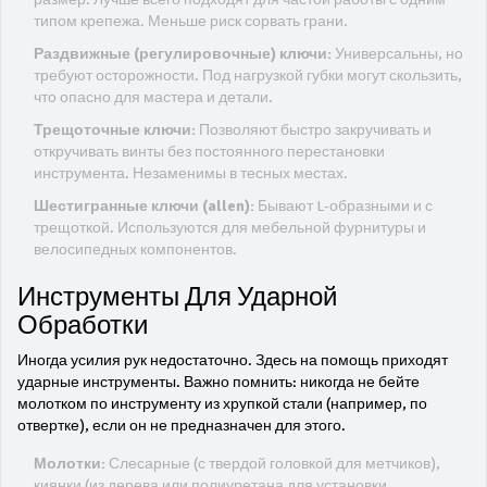
типом крепежа. Меньше риск сорвать грани.
Раздвижные (регулировочные) ключи:
Универсальны, но
требуют осторожности. Под нагрузкой губки могут скользить,
что опасно для мастера и детали.
Трещоточные ключи:
Позволяют быстро закручивать и
откручивать винты без постоянного перестановки
инструмента. Незаменимы в тесных местах.
Шестигранные ключи (allen):
Бывают L-образными и с
трещоткой. Используются для мебельной фурнитуры и
велосипедных компонентов.
Инструменты Для Ударной
Обработки
Иногда усилия рук недостаточно. Здесь на помощь приходят
ударные инструменты. Важно помнить: никогда не бейте
молотком по инструменту из хрупкой стали (например, по
отвертке), если он не предназначен для этого.
Молотки:
Слесарные (с твердой головкой для метчиков),
киянки (из дерева или полиуретана для установки