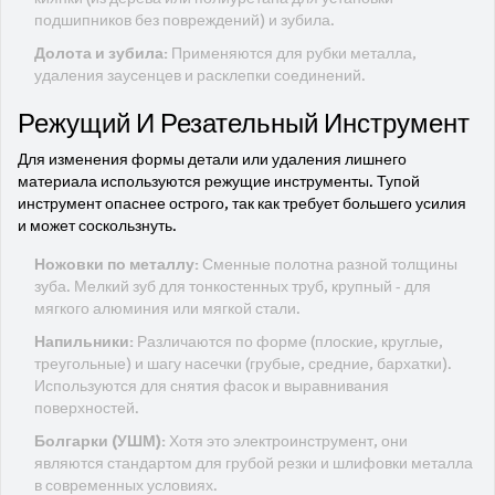
подшипников без повреждений) и зубила.
Долота и зубила:
Применяются для рубки металла,
удаления заусенцев и расклепки соединений.
Режущий И Резательный Инструмент
Для изменения формы детали или удаления лишнего
материала используются режущие инструменты. Тупой
инструмент опаснее острого, так как требует большего усилия
и может соскользнуть.
Ножовки по металлу:
Сменные полотна разной толщины
зуба. Мелкий зуб для тонкостенных труб, крупный - для
мягкого алюминия или мягкой стали.
Напильники:
Различаются по форме (плоские, круглые,
треугольные) и шагу насечки (грубые, средние, бархатки).
Используются для снятия фасок и выравнивания
поверхностей.
Болгарки (УШМ):
Хотя это электроинструмент, они
являются стандартом для грубой резки и шлифовки металла
в современных условиях.