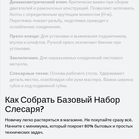
Динамометрический ключ:
Критически важен при сборке
двигателей и рамоносных конструкций. Позволяет затягивать
болты с определенным крутящим моментом (Н·м).
Перетяжка ломает резьбу, недотяжка приводит к
ослаблению соединения.
Пресс-клещи:
Для установки и выжимания подшипников,
втулок и штифтов. Ручной пресс исключает биение при
установке.
Заклепочник:
Для неразъемных соединений листового
металла.
Слесарные тиски:
Основа рабочего стола. Удерживают
деталь жестко, освобождая обе руки мастера. Важна ширина
губок и ход подвижной губки.
Как Собрать Базовый Набор
Слесаря?
Новичку легко растеряться в магазине. Не покупайте сразу всё.
Начните с минимума, который покроет 80% бытовых и простых
технических задач.