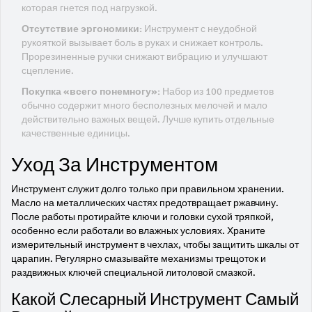
которая гнется под нагрузкой.
Отсутствие эргономики:
Инструмент с неудобной
рукояткой вызывает боль в руках и снижает контроль.
Прорезиненные ручки снижают вибрацию и улучшают
сцепление.
Покупка «всего понемногу»:
Набор из 100 предметов
обычно содержит много бесполезных мелочей и мало
действительно важных вещей. Лучше купить отдельные
качественные единицы.
Уход За Инструментом
Инструмент служит долго только при правильном хранении.
Масло на металлических частях предотвращает ржавчину.
После работы протирайте ключи и головки сухой тряпкой,
особенно если работали во влажных условиях. Храните
измерительный инструмент в чехлах, чтобы защитить шкалы от
царапин. Регулярно смазывайте механизмы трещоток и
раздвижных ключей специальной литоловой смазкой.
Какой Слесарный Инструмент Самый