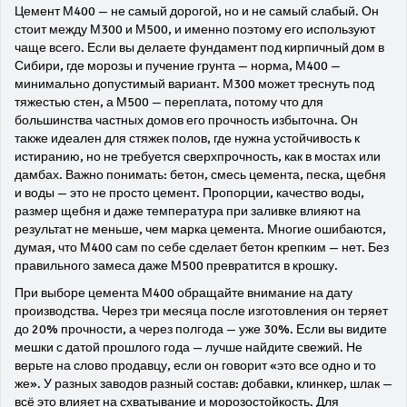
Цемент М400 — не самый дорогой, но и не самый слабый. Он
стоит между М300 и М500, и именно поэтому его используют
чаще всего. Если вы делаете фундамент под кирпичный дом в
Сибири, где морозы и пучение грунта — норма, М400 —
минимально допустимый вариант. М300 может треснуть под
тяжестью стен, а М500 — переплата, потому что для
большинства частных домов его прочность избыточна. Он
также идеален для стяжек полов, где нужна устойчивость к
истиранию, но не требуется сверхпрочность, как в мостах или
дамбах. Важно понимать:
бетон
,
смесь цемента, песка, щебня
и воды
— это не просто цемент. Пропорции, качество воды,
размер щебня и даже температура при заливке влияют на
результат не меньше, чем марка цемента. Многие ошибаются,
думая, что М400 сам по себе сделает бетон крепким — нет. Без
правильного замеса даже М500 превратится в крошку.
При выборе цемента М400 обращайте внимание на дату
производства. Через три месяца после изготовления он теряет
до 20% прочности, а через полгода — уже 30%. Если вы видите
мешки с датой прошлого года — лучше найдите свежий. Не
верьте на слово продавцу, если он говорит «это все одно и то
же». У разных заводов разный состав: добавки, клинкер, шлак —
всё это влияет на схватывание и морозостойкость. Для