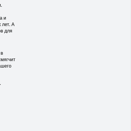
.
а и
 лет. А
ов для
 в
смягчит
ашего
.