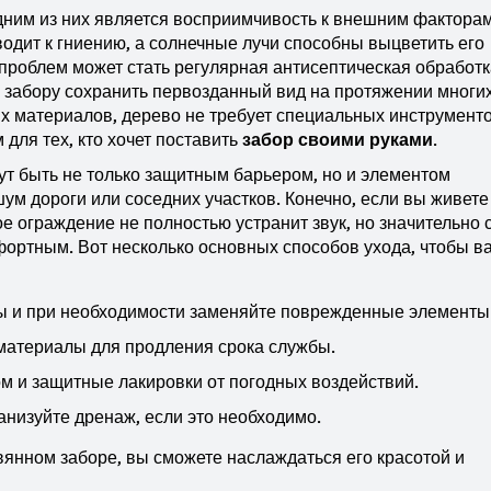
 одним из них является восприимчивость к внешним факторам
водит к гниению, а солнечные лучи способны выцветить его
проблем может стать регулярная антисептическая обработк
забору сохранить первозданный вид на протяжении многих
их материалов, дерево не требует специальных инструмент
 для тех, кто хочет поставить
забор своими руками
.
ут быть не только защитным барьером, но и элементом
ум дороги или соседних участков. Конечно, если вы живете
 ограждение не полностью устранит звук, но значительно 
фортным. Вот несколько основных способов ухода, чтобы в
ы и при необходимости заменяйте поврежденные элементы
материалы для продления срока службы.
м и защитные лакировки от погодных воздействий.
анизуйте дренаж, если это необходимо.
вянном заборе, вы сможете наслаждаться его красотой и