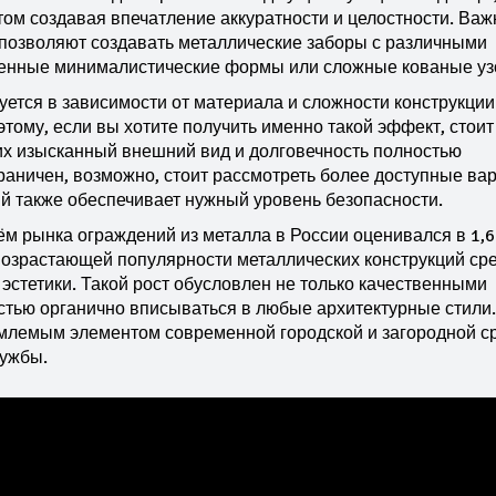
том создавая впечатление аккуратности и целостности. Важ
 позволяют создавать металлические заборы с различными
енные минималистические формы или сложные кованые уз
ется в зависимости от материала и сложности конструкции.
тому, если вы хотите получить именно такой эффект, стоит
их изысканный внешний вид и долговечность полностью
аничен, возможно, стоит рассмотреть более доступные ва
й также обеспечивает нужный уровень безопасности.
ъём рынка ограждений из металла в России оценивался в 1,6
возрастающей популярности металлических конструкций ср
эстетики. Такой рост обусловлен не только качественными
остью органично вписываться в любые архитектурные стили.
млемым элементом современной городской и загородной с
лужбы.