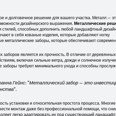
ое и долговечное решение для вашего участка. Металл — эт
возможности дизайнерского выражения.
Металлические реш
и стилей, способных дополнить любой ландшафтный дизайн
чают в себя кованые изделия, которые добавляют нотку
ные металлические заборы, которые обеспечивают совреме
 заборов является их прочность. В отличие от деревянных
йствиям, включая сильные ветра, дожди и солнечное излуче
е заборы требуют минимального ухода и способны прослуж
анна Гейнс: "Металлический забор — это инвестиц
нства".
сть установки и относительная простота процесса. Многие
вести монтаж даже без профессиональной помощи, что сни
зволяет легко адаптировать их под существующий ландшафт