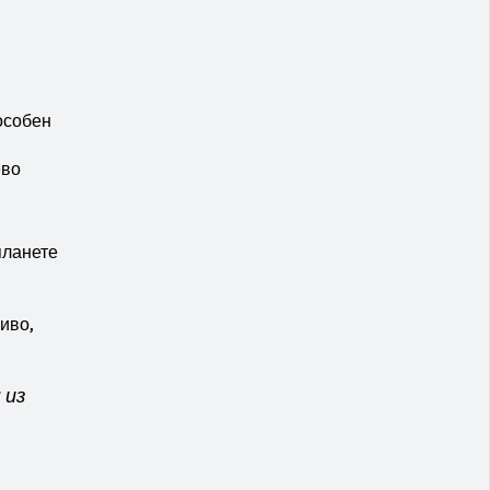
особен
ево
планете
иво,
 из