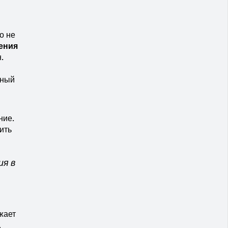
о не
ения
.
нный
ние.
ить
ия в
жает
,