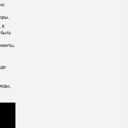
но
оры.
 К
 быть
рианты,
еди
реды,