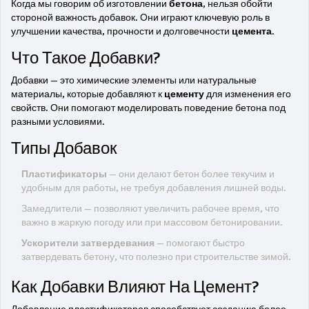
Когда мы говорим об изготовлении
бетона
, нельзя обойти
стороной важность добавок. Они играют ключевую роль в
улучшении качества, прочности и долговечности
цемента
.
Что Такое Добавки?
Добавки — это химические элементы или натуральные
материалы, которые добавляют к
цементу
для изменения его
свойств. Они помогают моделировать поведение бетона под
разными условиями.
Типы Добавок
Пластификаторы
— они делают бетон более текучим и
удобным для работы, не требуя добавления лишней воды.
Замедлители — позволяют увеличить рабочее время, что
важно в жаркую погоду или при массовом бетонировании.
Ускорители затвердевания
— помогают быстро
затвердевать бетону, что полезно при строительстве зимой.
Как Добавки Влияют На Цемент?