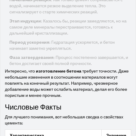
водой, начинается резкое выделение тепла. Это
сигнализирует о старте химических реакций.
Этап индукции:
Казалось бы, реакции замедляются, но на
самом деле минералы перестраиваются, готовясь к
дальнейшей кристаллизации.
Период ускорения:
Гидратация ускоряется, и бетон
начинает заметно укрепляться.
Фаза затвердевания:
Процесс постепенно завершается, и
бетон достигает своей полной прочности.
Интересно, что
изготовление бетона
требует точности. Даже
небольшие изменения в соотношении материалов могут
повлиять на конечный результат. Например, чрезмерное
добавление воды может ослабить материал, делая его более
пористым и менее прочным.
Числовые Факты
Для лучшего понимания, вот небольшая сводка о свойствах
цемента:
Характеристика
Значение