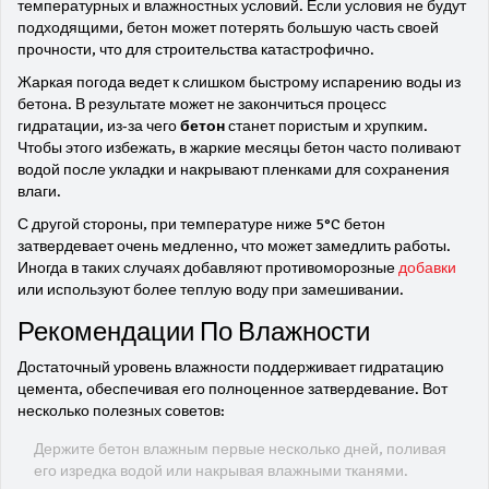
температурных и влажностных условий. Если условия не будут
подходящими, бетон может потерять большую часть своей
прочности, что для строительства катастрофично.
Жаркая погода ведет к слишком быстрому испарению воды из
бетона. В результате может не закончиться процесс
гидратации, из-за чего
бетон
станет пористым и хрупким.
Чтобы этого избежать, в жаркие месяцы бетон часто поливают
водой после укладки и накрывают пленками для сохранения
влаги.
С другой стороны, при температуре ниже 5°C бетон
затвердевает очень медленно, что может замедлить работы.
Иногда в таких случаях добавляют противоморозные
добавки
или используют более теплую воду при замешивании.
Рекомендации По Влажности
Достаточный уровень влажности поддерживает гидратацию
цемента, обеспечивая его полноценное затвердевание. Вот
несколько полезных советов:
Держите бетон влажным первые несколько дней, поливая
его изредка водой или накрывая влажными тканями.