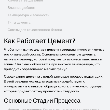
Химия затвердевания
Влияние добавок
Температура и влажность
Типы цемента
Советы для качественного бетона
Как Работает Цемент?
Чтобы понять,
что делает цемент твердым
, нужно вникнуть в
его химический состав. Основным компонентом цемента
является клинкер, который получается из смеси известняка и
глины. Эта смесь обжигается при высокой температуре, что
приводит к образованию мелких гранул.
Смешивание
цемента
с водой запускает процесс гидратации.
В этой реакции молекулы воды взаимодействуют с
минералами в клинкере, образуя кристаллическую структуру,
которая придаёт бетону прочность и твёрдость.
Основные Стадии Процесса
Начальная реакция:
Как только цемент соприкасается с