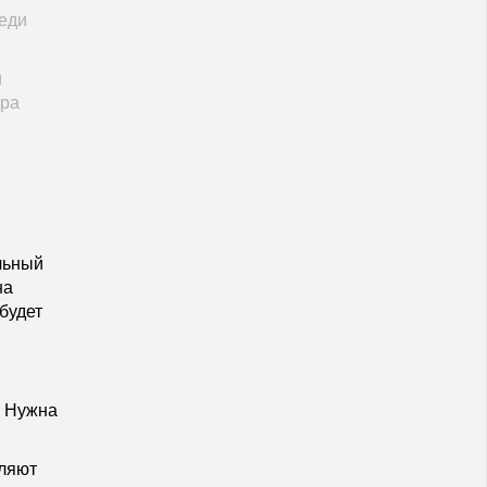
седи
й
ора
ильный
на
будет
. Нужна
еляют