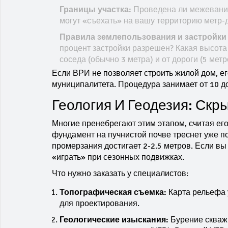
Границы участка:
Проведена ли межевание
могут «съехать» на вашу территорию метр-д
Правила землепользования и застройки 
процент застройки разрешен? Какая высота 
соседа (обычно 3 метра) и от дороги (5 метр
Если ВРИ не позволяет строить жилой дом, е
муниципалитета. Процедура занимает от 10 до
Геология И Геодезия: Скр
Многие пренебрегают этим этапом, считая его
фундамент на пучнистой почве треснет уже п
промерзания достигает 2-2.5 метров. Если вы
«играть» при сезонных подвижках.
Что нужно заказать у специалистов:
Топографическая съемка:
Карта рельефа 
для проектирования.
Геологические изыскания:
Бурение скважи