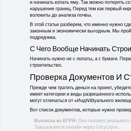
и начинать копать яму. Так можно потерять с
нарушение границ. Перед тем как первый кир
волокиты до анализа почвы.
В этой статье разберем, что именно нужно сд
законным и экономически выгодным. Мы прой
подрядчика.
С Чего Вообще Начинать Строи
Начинать нужно не с лопаты, а с бумаги. Пер
строительство.
Проверка Документов И С
Прежде чем тратить деньги на проект, убедит
имеет категории и виды разрешенного исполь
могут отличаться от «ИндIVIDуального жилищ
Вот список документов, которые нужно прове
Выписка из ЕГРН:
Она покажет реального с
Заказывается онлайн через Госуслуги.