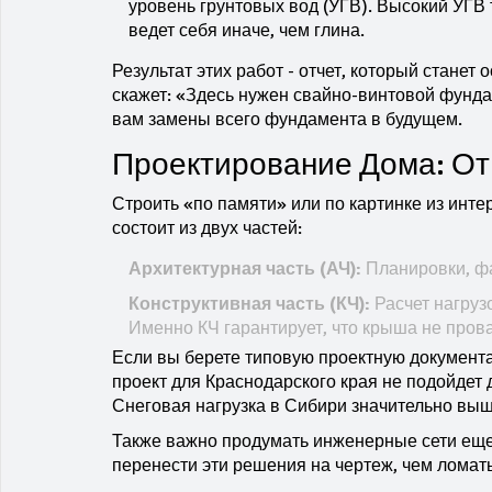
уровень грунтовых вод (УГВ). Высокий УГВ
ведет себя иначе, чем глина.
Результат этих работ - отчет, который стане
скажет: «Здесь нужен свайно-винтовой фундам
вам замены всего фундамента в будущем.
Проектирование Дома: От
Строить «по памяти» или по картинке из интер
состоит из двух частей:
Архитектурная часть (АЧ):
Планировки, фас
Конструктивная часть (КЧ):
Расчет нагруз
Именно КЧ гарантирует, что крыша не прова
Если вы берете типовую проектную документа
проект для Краснодарского края не подойдет 
Снеговая нагрузка в Сибири значительно вы
Также важно продумать инженерные сети еще 
перенести эти решения на чертеж, чем ломат