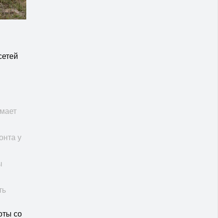
сетей
имает
онта у
ы
ть
оты со