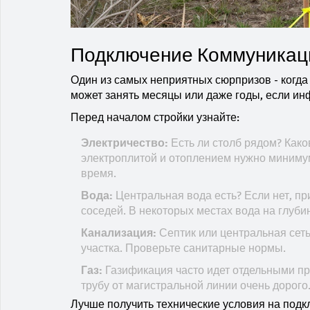
Подключение Коммуникаци
Один из самых неприятных сюрпризов - когда
может занять месяцы или даже годы, если инф
Перед началом стройки узнайте:
Электричество:
Есть ли столб рядом? Как
электроплитой и отоплением нужно минимум
время.
Вода:
Центральная вода есть? Если нет, пр
соседей. В некоторых местах вода на глубине
Канализация:
Септик или центральная сеть
участка. Проверьте санитарные нормы.
Газ:
Газификация часто идет отдельными прог
трубу от магистральной линии очень дорого
Лучше получить технические условия на подк