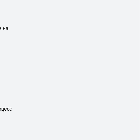
в на
оцесс