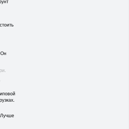
рунт
стоить
 Он
ри.
.
Типовой
рузках.
? Лучше