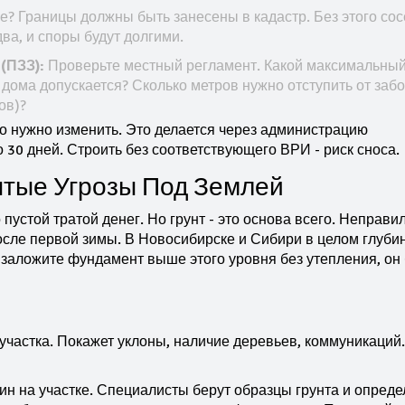
? Границы должны быть занесены в кадастр. Без этого со
ва, и споры будут долгими.
(ПЗЗ):
Проверьте местный регламент. Какой максимальны
дома допускается? Сколько метров нужно отступить от заб
ов)?
го нужно изменить. Это делается через администрацию
 30 дней. Строить без соответствующего ВРИ - риск сноса.
ытые Угрозы Под Землей
 пустой тратой денег. Но грунт - это основа всего. Неправ
осле первой зимы. В Новосибирске и Сибири в целом глуби
 заложите фундамент выше этого уровня без утепления, он 
участка. Покажет уклоны, наличие деревьев, коммуникаций
н на участке. Специалисты берут образцы грунта и опред