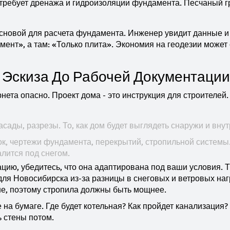
 требует дренажа и гидроизоляции фундамента. Песчаный г
т основой для расчета фундамента. Инженер увидит данные и
ент», а там: «Только плита». Экономия на геодезии может 
 Эскиза До Рабочей Документации
нета опасно. Проект дома - это инструкция для строителей.
ады, разрезы. То, как дом будет выглядеть снаружи и внут
ок, чертежи фундамента, перекрытий, стропильной системы
лится под снегом.
цию, убедитесь, что она адаптирована под ваши условия. 
для Новосибирска из-за разницы в снеговых и ветровых наг
ше, поэтому стропила должны быть мощнее.
на бумаге. Где будет котельная? Как пройдет канализация
ь стены потом.