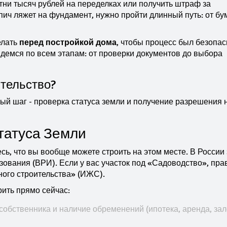
отни тысяч рублей на переделках или получить штраф за
пич ляжет на фундамент, нужно пройти длинный путь: от б
елать
перед постройкой дома
, чтобы процесс был безопа
демся по всем этапам: от проверки документов до выбора
тельство?
вый шаг - проверка статуса земли и получение разрешения 
татуса Земли
есь, что вы вообще можете строить на этом месте. В России
зования (ВРИ). Если у вас участок под «Садоводство», пра
ного строительства» (ИЖС).
рить прямо сейчас:
обственника и наличие обременений (ипотека, аренда, зало