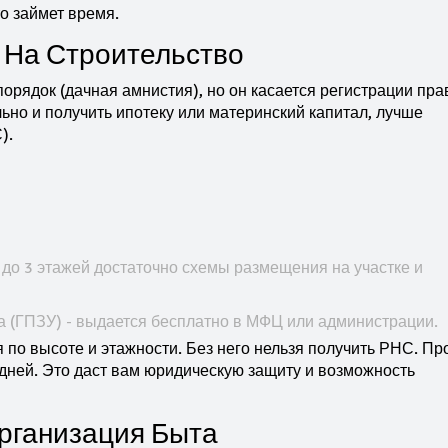
о займет время.
На Строительство
орядок (дачная амнистия), но он касается регистрации пра
ьно и получить ипотеку или материнский капитал, лучше
).
до 3 этажей достаточно схемы размещения на участке и
а (ГПЗУ) - выдается бесплатно в МФЦ или администрации.
 по высоте и этажности. Без него нельзя получить РНС. Пр
дней. Это даст вам юридическую защиту и возможность
рганизация Быта