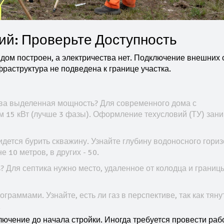
й: Проверьте Доступность
 дом построен, а электричества нет. Подключение внешних 
раструктура не подведена к границе участка.
ова выделенная мощность? Для современного дома с
 15 кВт (лучше 3 фазы). Оформление техусловий (ТУ) зан
идется бурить скважину. Узнайте глубину водоносного гориз
 10 метров, в других - 50.
? Для септика нужно место, удаленное от колодца и границ
раммами. Узнайте, есть ли газ в перспективе, так как тяну
.
лючение до начала стройки. Иногда требуется провести раб