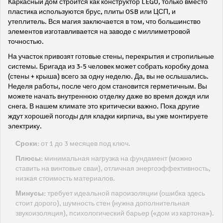
Каркасный дом строится как конструктор LEGO, только вместо
пластика используются брус, плиты OSB или ЦСП, и
утеплитель. Вся магия заключается в том, что большинство
элементов изготавливается на заводе с миллиметровой
точностью.
На участок привозят готовые стены, перекрытия и стропильные
системы. Бригада из 3-5 человек может собрать коробку дома
(стены + крыша) всего за одну неделю. Да, вы не ослышались.
Неделя работы, после чего дом становится герметичным. Вы
можете начать внутреннюю отделку даже во время дождя или
снега. В нашем климате это критически важно. Пока другие
ждут хорошей погоды для кладки кирпича, вы уже монтируете
электрику.
Сроки:
от 1 до 3 месяцев под ключ.
Плюсы:
минимальная нагрузка на фундамент (можно
ставить на винтовые сваи), отличная энергоэффективность,
низкая стоимость материалов.
Минусы:
требует идеальной пароизоляции (ошибка здесь
стоит дорого), шумность стен (нужна дополнительная
звукоизоляция), психологический барьер («дом из картона»).