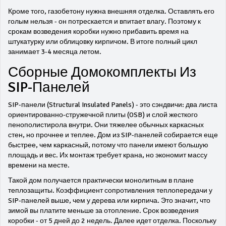
Кроме того, газобетону нужна внешняя отделка. Оставлять его
голым нельзя - он потрескается и впитает влагу. Поэтому к
срокам возведения коробки нужно прибавить время на
штукатурку или облицовку кирпичом. В итоге полный цикл
занимает 3-4 месяца летом.
Сборные Домокомплекты Из
SIP-Панелей
SIP-панели (Structural Insulated Panels) - это сэндвичи: два листа
ориентированно-стружечной плиты (OSB) и слой жесткого
пенополистирола внутри. Они тяжелее обычных каркасных
стен, но прочнее и теплее. Дом из SIP-панелей собирается еще
быстрее, чем каркасный, потому что панели имеют большую
площадь и вес. Их монтаж требует крана, но экономит массу
времени на месте.
Такой дом получается практически монолитным в плане
теплозащиты. Коэффициент сопротивления теплопередачи у
SIP-панелей выше, чем у дерева или кирпича. Это значит, что
зимой вы платите меньше за отопление. Срок возведения
коробки - от 5 дней до 2 недель. Далее идет отделка. Поскольку