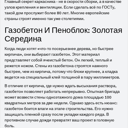
Главный секрет каркасника - не в скорости сборки, а в качестве
узлов крепления и вентиляции. Если сделать всё по ГОСТу,
такой дом прослужит более 80 лет. Многие европейские
страны строят именно так уже столетиями.
Газобетон И Пеноблок: Золотая
Середина
Когда люди хотят «что-то посерьезнее дерева, но быстрее
кирпича», они выбирают газобетон. Этот материал
представляет собой ячеистый бетон. Он легкий, теплый и
режется ножом. Стены из газобетона строятся намного
быстрее, чем из кирпича, потому что блоки крупнее, а кладка
ведется на специальный клей толщиной в пару миллиметров.
В отличие от кирпича, где нужно ждать высыхания раствора,
газобетон позволяет работать непрерывно. Опытная бригада
может возвести стены одноэтажного дома площадью 100
квадратных метров за две недели. Однако здесь есть нюанс:
газобетон боится влаги на этапе строительства. Его нужно
защищать пленкой сразу после укладки каждого ряда. В
противном случае дожди превратят ваш проект в головную
боль.