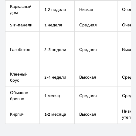
Каркасный
1-2 недели
Низкая
Очень 
дом
SIP-панели
1 неделя
Средняя
Очень 
Газобетон
2-3 недели
Средняя
Высок
Клееный
2-4 недели
Высокая
Средн
брус
Обычное
1 месяц
Средняя
Средн
бревно
Низкая
Кирпич
1-2 месяца
Высокая
утепли