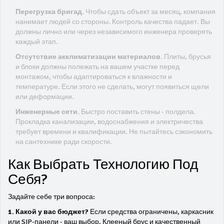
Перегрузка бригад.
Чтобы сдать объект за месяц, компания
нанимает людей со стороны. Контроль качества падает. Вы
должны лично или через независимого инженера проверять
каждый этап.
Отсутствие акклиматизации материалов.
Плиты, брусья
и блоки должны полежать на вашем участке перед
монтажом, чтобы адаптироваться к влажности и
температуре. Если этого не сделать, могут появиться щели
или деформации.
Инженерные сети.
Быстро поставить стены - полдела.
Прокладка канализации, водоснабжения и электричества
требует времени и квалификации. Не пытайтесь сэкономить
на сантехнике ради скорости.
Как Выбрать Технологию Под
Себя?
Задайте себе три вопроса:
1. Какой у вас бюджет?
Если средства ограничены, каркасник
или SIP-панели - ваш выбор. Клееный брус и качественный