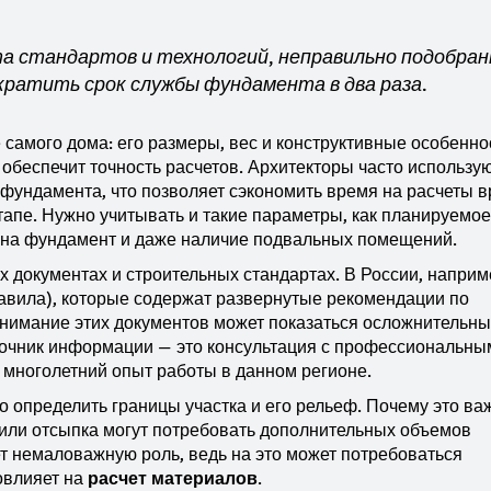
а стандартов и технологий, неправильно подобра
ратить срок службы фундамента в два раза.
самого дома: его размеры, вес и конструктивные особенно
обеспечит точность расчетов. Архитекторы часто использу
ундамента, что позволяет сэкономить время на расчеты 
тапе. Нужно учитывать и такие параметры, как планируемое
а на фундамент и даже наличие подвальных помещений.
х документах и строительных стандартах. В России, наприм
вила), которые содержат развернутые рекомендации по
онимание этих документов может показаться осложнительны
сточник информации — это консультация с профессиональны
 многолетний опыт работы в данном регионе.
о определить границы участка и его рельеф. Почему это ва
н или отсыпка могут потребовать дополнительных объемов
т немаловажную роль, ведь на это может потребоваться
овлияет на
расчет материалов
.