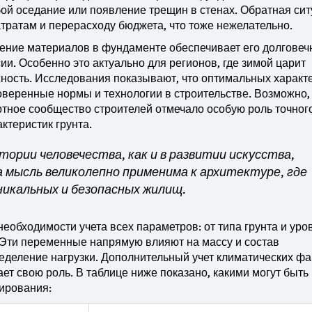
бой оседание или появление трещин в стенах. Обратная сит
тратам и перерасходу бюджета, что тоже нежелательно.
ение материалов в фундаменте обеспечивает его долговеч
и. Особенно это актуально для регионов, где зимой царит
жность. Исследования показывают, что оптимальных характ
оверенные нормы и технологии в строительстве. Возможно,
пертное сообщество строителей отмечало особую роль точног
ктеристик грунта.
стории человечества, как и в развитии искусства,
а мысль великолепно применима к архитектуре, где
никальных и безопасных жилищ.
 необходимости учета всех параметров: от типа грунта и уро
. Эти переменные напрямую влияют на массу и состав
ределение нагрузки. Дополнительный учет климатических фа
ает свою роль. В таблице ниже показано, какими могут быть
ирования: