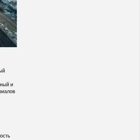
ый
пный и
риалов
е
ость