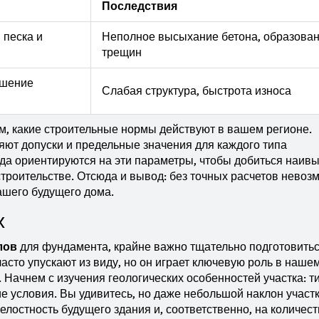
Последствия
 песка и
Неполное высыхание бетона, образова
трещин
ошение
Слабая структура, быстрота износа
ем, какие строительные нормы действуют в вашем регионе.
ют допуски и предельные значения для каждого типа
да ориентируются на эти параметры, чтобы добиться наив
строительстве. Отсюда и вывод: без точных расчетов невоз
ашего будущего дома.
х
лов
для фундамента, крайне важно тщательно подготовитьс
асто упускают из виду, но он играет ключевую роль в наше
. Начнем с изучения геологических особенностей участка: т
ие условия. Вы удивитесь, но даже небольшой наклон участ
елостность будущего здания и, соответственно, на количес