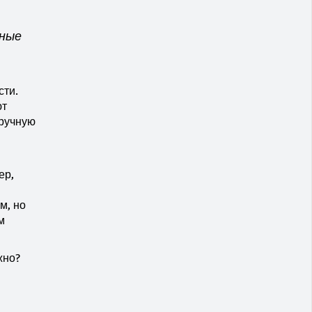
нные
сти.
ют
вручную
ер,
м, но
м
жно?