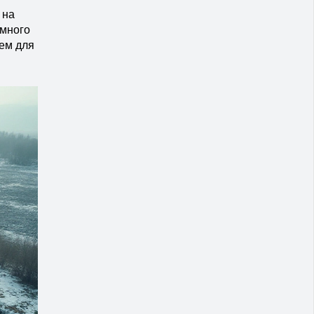
 на
 много
ием для