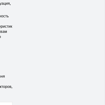
уация,
ность
еристик
 вам
о
вня
кторов,