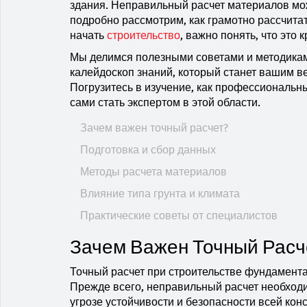
здания. Неправильный расчет материалов мож
подробно рассмотрим, как грамотно рассчита
начать
строительство
, важно понять, что это
Мы делимся полезными советами и методиками
калейдоскоп знаний, который станет вашим в
Погрузитесь в изучение, как профессиональны
сами стать экспертом в этой области.
Зачем важен точный расчет?
Подготовка и сбор данных
Методы расчета материалов
Влияние типа грунта и климата
Практические советы от специалистов
Зачем Важен Точный Расч
Точный расчет при строительстве фундамента
Прежде всего, неправильный расчет необход
угрозе устойчивости и безопасности всей ко