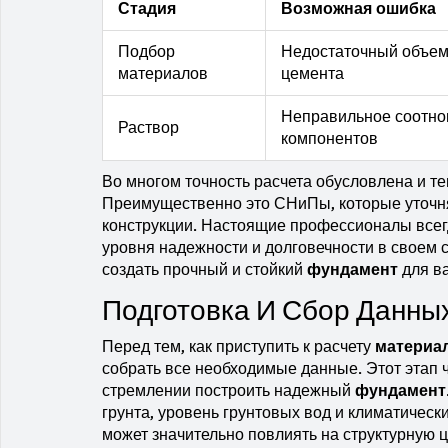
Стадия
Возможная ошибка
Подбор
Недостаточный объем
материалов
цемента
Неправильное соотн
Раствор
компонентов
Во многом точность расчета обусловлена и т
Преимущественно это СНиПы, которые уточня
конструкции. Настоящие профессионалы всег
уровня надежности и долговечности в своем 
создать прочный и стойкий
фундамент
для в
Подготовка И Сбор Данны
Перед тем, как приступить к расчету
материа
собрать все необходимые данные. Этот этап ч
стремлении построить надежный
фундамент
грунта, уровень грунтовых вод и климатическ
может значительно повлиять на структурную ц