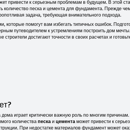
ет привести к серьезным проблемам в будущем. В этой ст
ть количество песка и цемента для фундамента. Прежде че
 кропотливая задача, требующая внимательного подхода.
, которые помогут вам избегать типичных ошибок. Подгот
ерным путеводителем к устремлениям построить дом мечты
е строители достигают точности в своих расчетах и готовьт
ет?
 дома играет критически важную роль по многим причинам.
имого количества
песка
и
цемента
может привести к серье
нструкции. При недостатке материалов фундамент может ока