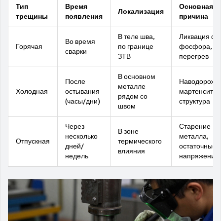
Тип
Время
Основная
Локализация
трещины
появления
причина
В теле шва,
Ликвация се
Во время
Горячая
по границе
фосфора,
сварки
ЗТВ
перегрев
В основном
После
Наводорожи
металле
Холодная
остывания
мартенситн
рядом со
(часы/дни)
структура
швом
Через
Старение
В зоне
несколько
металла,
Отпускная
термического
дней/
остаточные
влияния
недель
напряжения