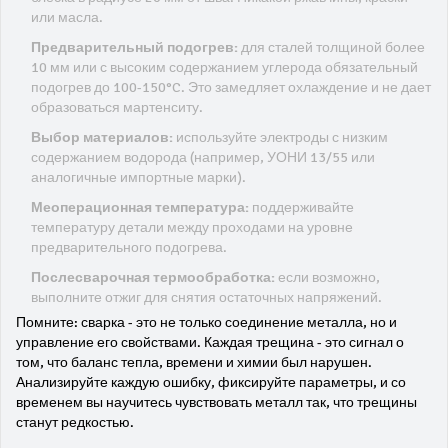
или масла.
Предварительный подогрев:
для сталей толщиной более
10 мм или с высоким содержанием углерода обязательный
подогрев до 100-150°C. Это замедляет охлаждение и не дает
образоваться мартенситу.
Выбор материалов:
используйте электроды с низким
содержанием водорода (например, УОНИ 13/55 или
аналогичные импортные марки).
Меоперационная температура:
поддерживайте
температуру детали между проходами на уровне
предварительного подогрева.
Послесварочная термообработка:
если возможно,
выполните отжиг для снятия остаточных напряжений.
Помните: сварка - это не только соединение металла, но и
управление его свойствами. Каждая трещина - это сигнал о
том, что баланс тепла, времени и химии был нарушен.
Анализируйте каждую ошибку, фиксируйте параметры, и со
временем вы научитесь чувствовать металл так, что трещины
станут редкостью.