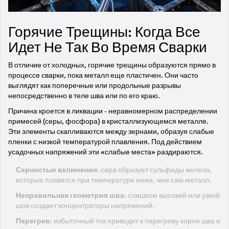
Горячие Трещины: Когда Все
Идет Не Так Во Время Сварки
В отличие от холодных, горячие трещины образуются прямо в
процессе сварки, пока металл еще пластичен. Они часто
выглядят как поперечные или продольные разрывы
непосредственно в теле шва или по его краю.
Причина кроется в ликвации - неравномерном распределении
примесей (серы, фосфора) в кристаллизующемся металле.
Эти элементы скапливаются между зернами, образуя слабые
пленки с низкой температурой плавления. Под действием
усадочных напряжений эти «слабые места» раздираются.
Сернистые включения:
сера образует сульфиды железа,
которые плавятся при температуре ниже, чем сам металл.
Неправильная геометрия шва:
слишком высокий или узкий
шов создает концентраторы напряжений.
Перегрев:
избыточный ток приводит к перегреву корня шва и