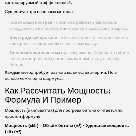
контролируемый и эффективный.
Существует три основных метода:
Кабельный прогрев
- гибкий нагревательный кабель
укладывается в опалубку или вяжется в арматурный каркас.
Электродный прогрев
- в бетон вставляют металлические
электроды, и ток проходит через саму массу.
Теплоизоляционные маты
- современный вариант: гибкие
панели с встроенным нагревом, которые кладут поверх
бетона.
Каждый метод требует разного количества энергии. Но в
основе лежит одна формула.
Как Рассчитать Мощность:
Формула И Пример
Мощность (в киловаттах) для прогрева бетона считается по
простой формуле:
Мощность (кВт) = Объём бетона (м³) × Удельная мощность
(кВт/м³)