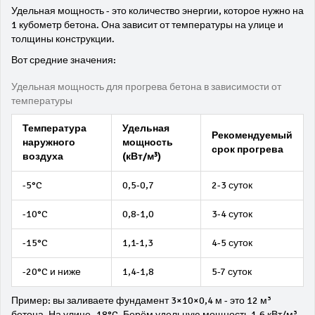
Удельная мощность - это количество энергии, которое нужно на
1 кубометр бетона. Она зависит от температуры на улице и
толщины конструкции.
Вот средние значения:
Удельная мощность для прогрева бетона в зависимости от
температуры
Температура
Удельная
Рекомендуемый
наружного
мощность
срок прогрева
воздуха
(кВт/м³)
-5°C
0,5-0,7
2-3 суток
-10°C
0,8-1,0
3-4 суток
-15°C
1,1-1,3
4-5 суток
-20°C и ниже
1,4-1,8
5-7 суток
Пример: вы заливаете фундамент 3×10×0,4 м - это 12 м³
бетона. На улице -18°C. Берём удельную мощность 1,6 кВт/м³.