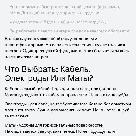
Вы используете быстротвердеющий цемент (например,
М500 Д0) и добавляете ускоритель твердения;
Фундамент тонкий (до 0,2 м) и не несёт нагрузки;
Вы работаете в теплом ангаре или под навесом с обогревом.
В таких случаях можно обойтись утеплением и
пластификаторами. Но если есть сомнения - лучше включить
прогрев. Один треснувший фундамент стоит больше, чем весь
электрический нагрев.
Что Выбрать: Кабель,
Электроды Или Маты?
Кабель - самый гибкий. Подходит для лент, плит, колонн.
Можно укладывать в любом направлении. Цена - от 200 руб/м.
Электроды - дешевле, но требуют чистого бетона без арматуры
в зоне контакта. Лучше для массивных плит. Цена - от 1500 руб
за комплект.
Маты - удобны для горизонтальных поверхностей.
Накладываются сверху, как плёнка. Но не подходят для