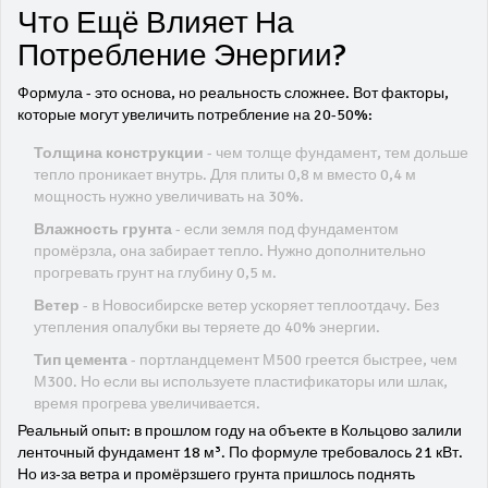
Что Ещё Влияет На
Потребление Энергии?
Формула - это основа, но реальность сложнее. Вот факторы,
которые могут увеличить потребление на 20-50%:
Толщина конструкции
- чем толще фундамент, тем дольше
тепло проникает внутрь. Для плиты 0,8 м вместо 0,4 м
мощность нужно увеличивать на 30%.
Влажность грунта
- если земля под фундаментом
промёрзла, она забирает тепло. Нужно дополнительно
прогревать грунт на глубину 0,5 м.
Ветер
- в Новосибирске ветер ускоряет теплоотдачу. Без
утепления опалубки вы теряете до 40% энергии.
Тип цемента
- портландцемент М500 греется быстрее, чем
М300. Но если вы используете пластификаторы или шлак,
время прогрева увеличивается.
Реальный опыт: в прошлом году на объекте в Кольцово залили
ленточный фундамент 18 м³. По формуле требовалось 21 кВт.
Но из-за ветра и промёрзшего грунта пришлось поднять