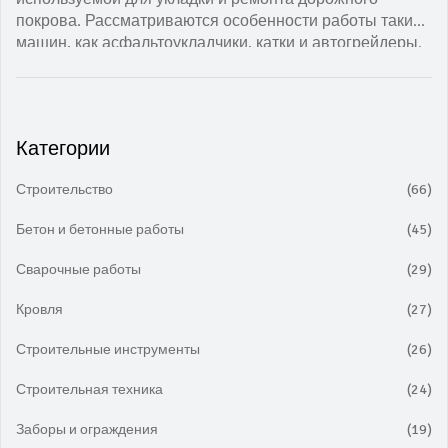
покрова. Рассматриваются особенности работы таких
машин, как асфальтоукладчики, катки и автогрейдеры.
Также приводятся интересные факты и практические
советы по выбору техники для выполнения различных
задач на стройплощадке. Информация поможет лучше
понять процесс строительства и обслуживания дорог.
Категории
Строительство
(66)
Бетон и бетонные работы
(45)
Сварочные работы
(29)
Кровля
(27)
Строительные инструменты
(26)
Строительная техника
(24)
Заборы и ограждения
(19)