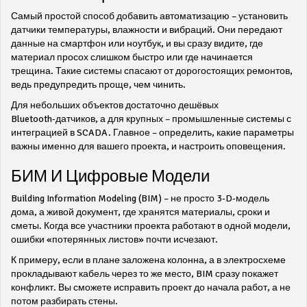
Самый простой способ добавить автоматизацию – установить
датчики температуры, влажности и вибраций. Они передают
данные на смартфон или ноутбук, и вы сразу видите, где
материал просох слишком быстро или где начинается
трещина. Такие системы спасают от дорогостоящих ремонтов,
ведь предупредить проще, чем чинить.
Для небольших объектов достаточно дешёвых
Bluetooth‑датчиков, а для крупных – промышленные системы с
интеграцией в SCADA. Главное – определить, какие параметры
важны именно для вашего проекта, и настроить оповещения.
БИМ И Цифровые Модели
Building Information Modeling (BIM) – не просто 3‑D‑модель
дома, а живой документ, где хранятся материалы, сроки и
сметы. Когда все участники проекта работают в одной модели,
ошибки «потерянных листов» почти исчезают.
К примеру, если в плане заложена колонна, а в электросхеме
прокладывают кабель через то же место, BIM сразу покажет
конфликт. Вы сможете исправить проект до начала работ, а не
потом разбирать стены.