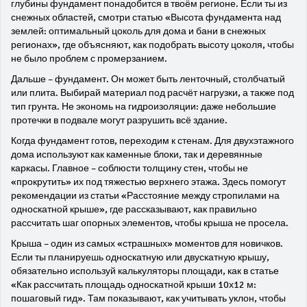
глубины фундамент понадобится в твоём регионе. Если ты из
снежных областей, смотри статью «Высота фундамента над
землей: оптимальный цоколь для дома и бани в снежных
регионах», где объясняют, как подобрать высоту цоколя, чтобы
не было проблем с промерзанием.
Дальше – фундамент. Он может быть ленточный, столбчатый
или плита. Выбирай материал под расчёт нагрузки, а также под
тип грунта. Не экономь на гидроизоляции: даже небольшие
протечки в подвале могут разрушить всё здание.
Когда фундамент готов, переходим к стенам. Для двухэтажного
дома используют как каменные блоки, так и деревянные
каркасы. Главное – соблюсти толщину стен, чтобы не
«прокрутить» их под тяжестью верхнего этажа. Здесь помогут
рекомендации из статьи «Расстояние между стропилами на
односкатной крыше», где рассказывают, как правильно
рассчитать шаг опорных элементов, чтобы крыша не просела.
Крыша – один из самых «страшных» моментов для новичков.
Если ты планируешь односкатную или двускатную крышу,
обязательно используй калькуляторы площади, как в статье
«Как рассчитать площадь односкатной крыши 10х12 м:
пошаговый гид». Там показывают, как учитывать уклон, чтобы