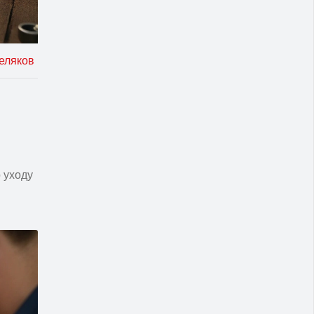
еляков
 уходу