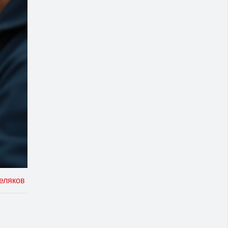
еляков