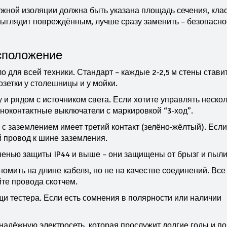
жной изоляции должна быть указана площадь сечения, кла
 выглядит повреждённым, лучше сразу заменить – безопасно
сположение
о для всей техники. Стандарт – каждые 2‑2,5 м стены стави
розетки у столешницы и у мойки.
 и рядом с источником света. Если хотите управлять неско
дноконтактные выключатели с маркировкой “3‑ход”.
с заземлением имеет третий контакт (зелёно‑жёлтый). Если
й провод к шине заземления.
епенью защиты IP44 и выше – они защищены от брызг и пыли
омить на длине кабеля, но не на качестве соединений. Все
йте провода скотчем.
и тестера. Если есть сомнения в полярности или наличии
надёжную электросеть, которая прослужит долгие годы и п