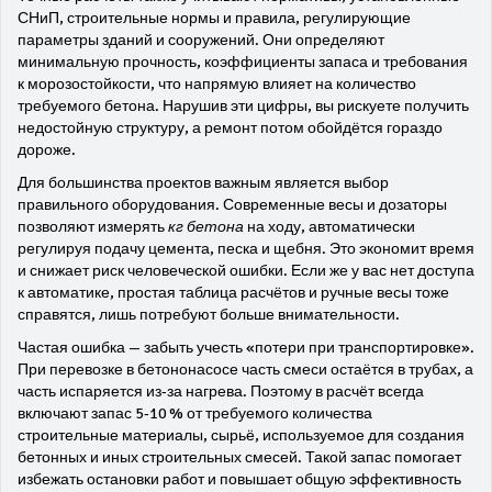
СНиП
,
строительные нормы и правила, регулирующие
параметры зданий и сооружений
. Они определяют
минимальную прочность, коэффициенты запаса и требования
к морозостойкости, что напрямую влияет на количество
требуемого бетона. Нарушив эти цифры, вы рискуете получить
недостойную структуру, а ремонт потом обойдётся гораздо
дороже.
Для большинства проектов важным является выбор
правильного оборудования. Современные весы и дозаторы
позволяют измерять
кг бетона
на ходу, автоматически
регулируя подачу цемента, песка и щебня. Это экономит время
и снижает риск человеческой ошибки. Если же у вас нет доступа
к автоматике, простая таблица расчётов и ручные весы тоже
справятся, лишь потребуют больше внимательности.
Частая ошибка — забыть учесть «потери при транспортировке».
При перевозке в бетононасосе часть смеси остаётся в трубах, а
часть испаряется из‑за нагрева. Поэтому в расчёт всегда
включают запас 5‑10 % от требуемого количества
строительные материалы
,
сырьё, используемое для создания
бетонных и иных строительных смесей
. Такой запас помогает
избежать остановки работ и повышает общую эффективность