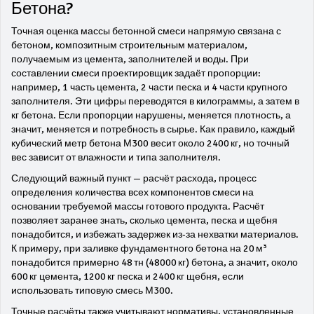
Бетона?
Точная оценка массы бетонной смеси напрямую связана с
бетоном
,
композитным строительным материалом,
получаемым из цемента, заполнителей и воды
. При
составлении смеси проектировщик задаёт пропорции:
например, 1 часть цемента, 2 части песка и 4 части крупного
заполнителя. Эти цифры переводятся в килограммы, а затем в
кг бетона. Если пропорции нарушены, меняется плотность, а
значит, меняется и потребность в сырье. Как правило, каждый
кубический метр бетона М300 весит около 2400 кг, но точный
вес зависит от влажности и типа заполнителя.
Следующий важный пункт —
расчёт расхода
,
процесс
определения количества всех компонентов смеси на
основании требуемой массы готового продукта
. Расчёт
позволяет заранее знать, сколько цемента, песка и щебня
понадобится, и избежать задержек из‑за нехватки материалов.
К примеру, при заливке фундаментного бетона на 20 м³
понадобится примерно 48 тн (48000 кг) бетона, а значит, около
600 кг цемента, 1200 кг песка и 2400 кг щебня, если
использовать типовую смесь М300.
Точные расчёты также учитывают нормативы, установленные