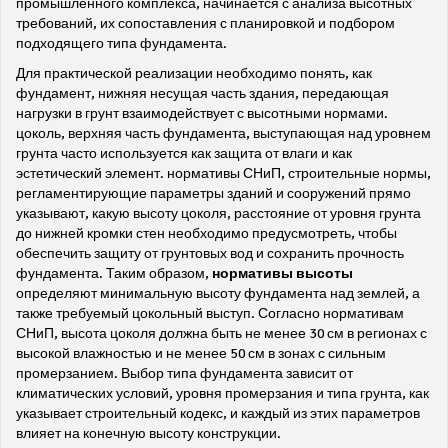
промышленного комплекса, начинается с анализа высотных
требований, их сопоставления с планировкой и подбором
подходящего типа фундамента.
Для практической реализации необходимо понять, как
фундамент
,
нижняя несущая часть здания, передающая
нагрузки в грунт
взаимодействует с высотными нормами.
цоколь
,
верхняя часть фундамента, выступающая над уровнем
грунта
часто используется как защита от влаги и как
эстетический элемент.
нормативы СНиП
,
строительные нормы,
регламентирующие параметры зданий и сооружений
прямо
указывают, какую
высоту цоколя
,
расстояние от уровня грунта
до нижней кромки стен
необходимо предусмотреть, чтобы
обеспечить защиту от грунтовых вод и сохранить прочность
фундамента. Таким образом,
нормативы высоты
определяют минимальную высоту фундамента над землей, а
также требуемый цокольный выступ. Согласно нормативам
СНиП, высота цоколя должна быть не менее 30 см в регионах с
высокой влажностью и не менее 50 см в зонах с сильным
промерзанием. Выбор типа фундамента зависит от
климатических условий, уровня промерзания и типа грунта, как
указывает строительный кодекс, и каждый из этих параметров
влияет на конечную высоту конструкции.