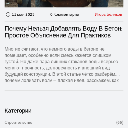
11 мая 2025
0 Комментарии
Игорь Беляков
Почему Нельзя Добавлять Воду В Бетон:
Простое Объяснение Для Практиков
Многие считают, что немного воды в бетоне не
помешает, особенно если смесь кажется слишком
густой. Но даже пара лишних стаканов воды всерьёз
меняют прочность, долговечность и внешний вид
будущей конструкции. В этой статье чётко разберём,
почему доливать воду — плохая идея, расскажем, как
это влияет на свойства бетона, и поделимся простыми
советами, как избежать самых распространённых
ошибок на строительстве. Всё — простым и понятным
языком, без запутанных терминов.
Категории
Строительство
(66)