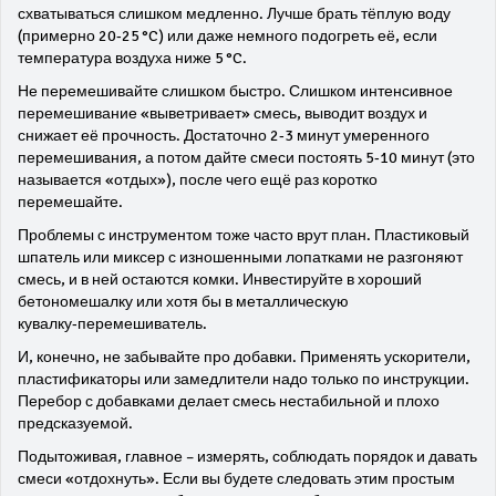
схватываться слишком медленно. Лучше брать тёплую воду
(примерно 20‑25 °C) или даже немного подогреть её, если
температура воздуха ниже 5 °C.
Не перемешивайте слишком быстро. Слишком интенсивное
перемешивание «выветривает» смесь, выводит воздух и
снижает её прочность. Достаточно 2‑3 минут умеренного
перемешивания, а потом дайте смеси постоять 5‑10 минут (это
называется «отдых»), после чего ещё раз коротко
перемешайте.
Проблемы с инструментом тоже часто врут план. Пластиковый
шпатель или миксер с изношенными лопатками не разгоняют
смесь, и в ней остаются комки. Инвестируйте в хороший
бетономешалку или хотя бы в металлическую
кувалку‑перемешиватель.
И, конечно, не забывайте про добавки. Применять ускорители,
пластификаторы или замедлители надо только по инструкции.
Перебор с добавками делает смесь нестабильной и плохо
предсказуемой.
Подытоживая, главное – измерять, соблюдать порядок и давать
смеси «отдохнуть». Если вы будете следовать этим простым