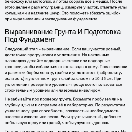
бензокосу или мотоблок, а потом собрать всё в мешки. После
этого делаем разметку границ: измерьте участок, отметьте углы
колышками и натяните шнур. Это поможет избежать ошибок
при выравнивании и закладывании фундамента.
Выравнивание Грунта И Подготовка
Под Фундамент
Следующий этап – выравнивание. Если ваш участок ровный,
достаточно прогрунтовки и уплотнения. На наклонных
площадках делайте подпорные стенки или подпорные
траншеи, чтобы избавиться от стока воды к дому. После очистки
и разметки берём лопату, грабли и уплотнитель (виброплиту,
если есть) и уплотняем грунт слой за слоем по 10‑15 см. При
уплотнении проверяйте уровень – проще всего пользоваться
строительным уровнем или лазерным нивелиром.
Не забывайте про проверку грунта. Возьмите пробу земли на
глубину 0,5‑1 м и отправьте её в лабораторию. По результатам
узнаете несущую способность, влажность и необходимость
внесения извести или песка. Если грунт глинистый, добавьте
небольшую щепу или гравий, чтобы улучшить дренаж.
Тонкая, но важная деталь – подготовка дренажной системы. На