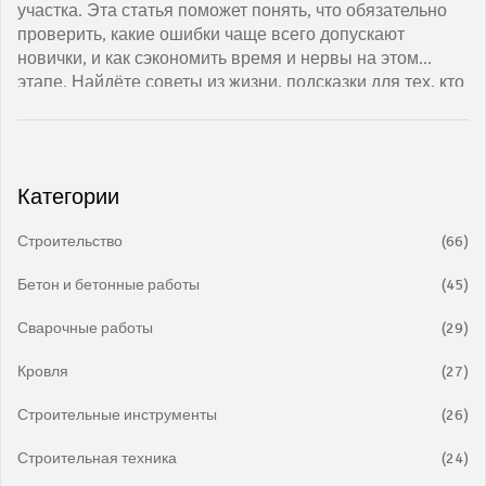
участка. Эта статья поможет понять, что обязательно
проверить, какие ошибки чаще всего допускают
новички, и как сэкономить время и нервы на этом
этапе. Найдёте советы из жизни, подсказки для тех, кто
строит для себя, а не для галочки. Здесь только
практические шаги без воды, чтобы всё получилось с
первого раза. Если в планах прочный и долговечный
дом, мимо этой информации не пройти.
Категории
Строительство
(66)
Бетон и бетонные работы
(45)
Сварочные работы
(29)
Кровля
(27)
Строительные инструменты
(26)
Строительная техника
(24)