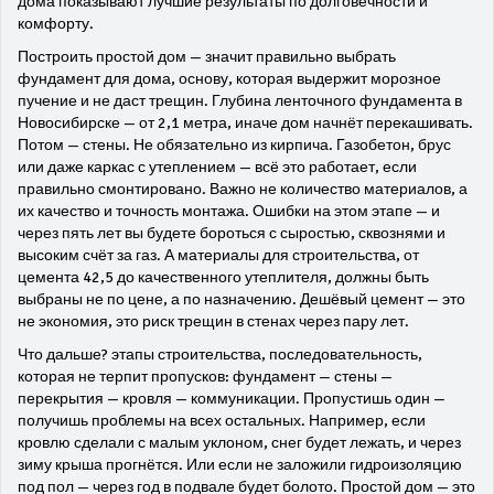
дома показывают лучшие результаты по долговечности и
комфорту.
Построить
простой дом
— значит правильно выбрать
фундамент для дома
,
основу, которая выдержит морозное
пучение и не даст трещин
. Глубина ленточного фундамента в
Новосибирске — от 2,1 метра, иначе дом начнёт перекашивать.
Потом — стены. Не обязательно из кирпича. Газобетон, брус
или даже каркас с утеплением — всё это работает, если
правильно смонтировано. Важно не количество материалов, а
их качество и точность монтажа. Ошибки на этом этапе — и
через пять лет вы будете бороться с сыростью, сквознями и
высоким счёт за газ. А
материалы для строительства
,
от
цемента 42,5 до качественного утеплителя
, должны быть
выбраны не по цене, а по назначению. Дешёвый цемент — это
не экономия, это риск трещин в стенах через пару лет.
Что дальше?
этапы строительства
,
последовательность,
которая не терпит пропусков
: фундамент — стены —
перекрытия — кровля — коммуникации. Пропустишь один —
получишь проблемы на всех остальных. Например, если
кровлю сделали с малым уклоном, снег будет лежать, и через
зиму крыша прогнётся. Или если не заложили гидроизоляцию
под пол — через год в подвале будет болото. Простой дом — это