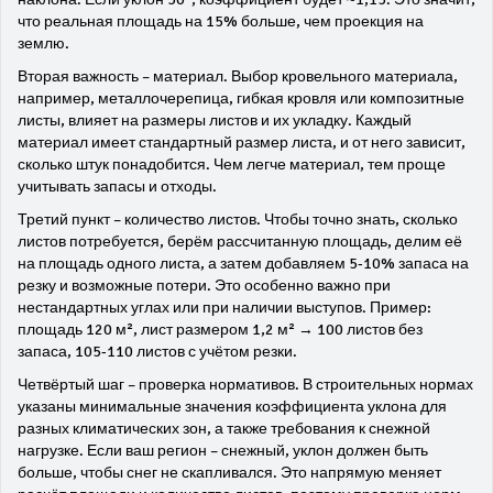
что реальная площадь на 15% больше, чем проекция на
землю.
Вторая важность – материал. Выбор
кровельного материала
,
например, металлочерепица, гибкая кровля или композитные
листы
, влияет на размеры листов и их укладку. Каждый
материал имеет стандартный размер листа, и от него зависит,
сколько штук понадобится. Чем легче материал, тем проще
учитывать запасы и отходы.
Третий пункт – количество листов. Чтобы точно знать, сколько
листов потребуется, берём рассчитанную площадь, делим её
на площадь одного листа, а затем добавляем 5‑10% запаса на
резку и возможные потери. Это особенно важно при
нестандартных углах или при наличии выступов. Пример:
площадь 120 м², лист размером 1,2 м² → 100 листов без
запаса, 105‑110 листов с учётом резки.
Четвёртый шаг – проверка нормативов. В строительных нормах
указаны минимальные значения коэффициента уклона для
разных климатических зон, а также требования к снежной
нагрузке. Если ваш регион – снежный, уклон должен быть
больше, чтобы снег не скапливался. Это напрямую меняет