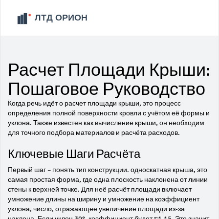
Расчет Площади Крыши:
Пошаговое Руководство
Когда речь идёт о
расчет площади крыши
,
это процесс
определения полной поверхности кровли с учётом её формы и
уклона
. Также известен как
вычисление крыши
, он необходим
для точного подбора материалов и расчёта расходов.
Ключевые Шаги Расчёта
Первый шаг – понять тип конструкции.
односкатная крыша
,
это
самая простая форма, где одна плоскость наклонена от линии
стены к верхней точке
. Для неё расчёт площади включает
умножение длины на ширину и умножение на
коэффициент
уклона
,
число, отражающее увеличение площади из‑за
наклона
. Если уклон 30°, коэффициент будет ≈1,15. Это значит,