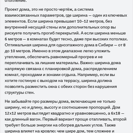
отопление.
Проект дома
,
это не просто чертёж, а система
взаимосвязанных параметров, где ширина — один из ключевых
элементов
. Если ширина превышает 10–12 метров, без
внутренней несущей стены или дополнительных опор вы
рискуете получить прогиб перекрытий. А если ширина меньше
6 метров — в комнатах будет тесно, даже при высоких потолках.
Оптимальная ширина для одноэтажного дома в Сибири — от 8
до 10 метров. Именно в этом диапазоне легко уложить
утепление, обеспечить равномерный прогрев и не
переплачивать за лишние материалы. Важно: ширина дома
напрямую связана с
планировкой дома
,
распределением
комнат, проходами и зонами отдыха
. Например, если вы
хотите гостиную с выходом на террасу, ширина должна
позволять разместить окна с обеих сторон без нарушения
структуры стен.
Не забывайте про
размеры дома
,
включающие не только
ширину, но и длину, высоту и соотношение пропорций
. Дом
12х12 метров выглядит квадратно и уравновешенно, а 6х18 —
как длинный вагон. Первый вариант проще отапливать, второй
требует больше энергии на обогрев дальних углов. Также
ширина влияет на кровлю: чем шире дом, тем сложнее и