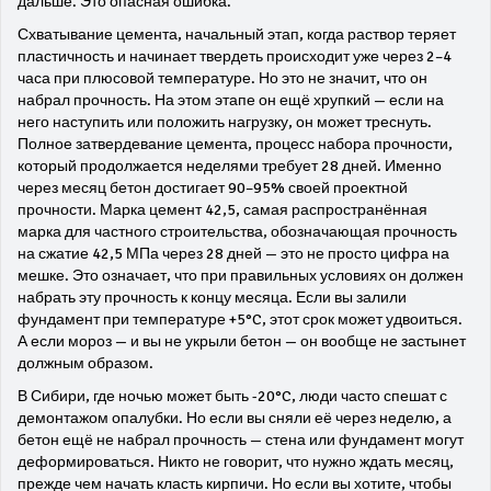
дальше. Это опасная ошибка.
Схватывание цемента
,
начальный этап, когда раствор теряет
пластичность и начинает твердеть
происходит уже через 2–4
часа при плюсовой температуре. Но это не значит, что он
набрал прочность. На этом этапе он ещё хрупкий — если на
него наступить или положить нагрузку, он может треснуть.
Полное
затвердевание цемента
,
процесс набора прочности,
который продолжается неделями
требует 28 дней. Именно
через месяц бетон достигает 90–95% своей проектной
прочности. Марка
цемент 42,5
,
самая распространённая
марка для частного строительства, обозначающая прочность
на сжатие 42,5 МПа через 28 дней
— это не просто цифра на
мешке. Это означает, что при правильных условиях он должен
набрать эту прочность к концу месяца. Если вы залили
фундамент при температуре +5°C, этот срок может удвоиться.
А если мороз — и вы не укрыли бетон — он вообще не застынет
должным образом.
В Сибири, где ночью может быть -20°C, люди часто спешат с
демонтажом опалубки. Но если вы сняли её через неделю, а
бетон ещё не набрал прочность — стена или фундамент могут
деформироваться. Никто не говорит, что нужно ждать месяц,
прежде чем начать класть кирпичи. Но если вы хотите, чтобы