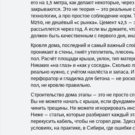
его на 1,5 метра, как делают некоторые, чере
закрываются. Это не теория — это реальные с
технологии, а про простое соблюдение норм.
М250, не дешёвый «с рынка». Цемент 42,5 — эт
рассыплется через год. А если вы думаете, ч
должен быть качественным с первого дня, ина
Кровля дома
,
последний и самый важный слой
проникает в стены, гниёт утеплитель, плесень 
пол. Расчёт площади крыши, уклон, тип матер
Никаких «на глаз» и «как у соседа». Сколько 
реально нужно, с учётом нахлёста и запаса. 
перфоратор и гладилка для бетона — не роско
пол, ни кровлю правильно.
Строительство дома этапы — это не просто сп
Вы не можете начать с крыши, если фундамен
чинить трещины. Не можете игнорировать инс
Ниже — статьи, которые разбирают каждый эта
перекусить кабель, чтобы не сгорел дом. Здесь
условиях, на практике, в Сибири, где ошибки с