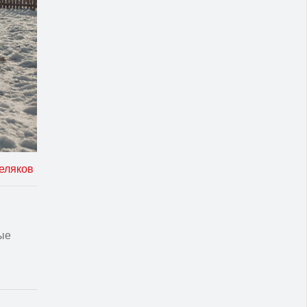
еляков
ные