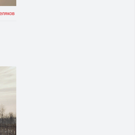
еляков