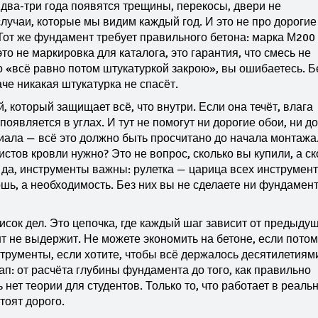
з два-три года появятся трещины, перекосы, двери не
лучаи, которые мы видим каждый год. И это не про дорогие
 Тот же фундамент требует правильного бетона: марка М200
о не маркировка для каталога, это гарантия, что смесь не
то «всё равно потом штукатуркой закрою», вы ошибаетесь. Б
че никакая штукатурка не спасёт.
, который защищает всё, что внутри
. Если она течёт, влага
появляется в углах. И тут не помогут ни дорогие обои, ни д
иала — всё это должно быть просчитано до начала монтажа
листов кровли нужно? Это не вопрос, сколько вы купили, а с
И да, инструменты важны: рулетка — царица всех инструмент
шь, а необходимость. Без них вы не сделаете ни фундамент
исок дел. Это цепочка, где каждый шаг зависит от предыдущ
т не выдержит. Не можете экономить на бетоне, если потом
трументы, если хотите, чтобы всё держалось десятилетиям
п: от расчёта глубины фундамента до того, как правильно
 нет теории для студентов. Только то, что работает в реаль
тоят дорого.