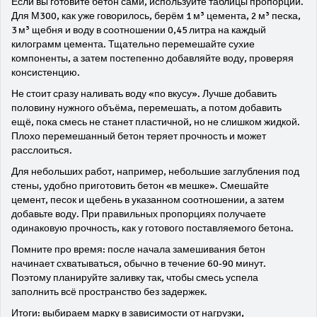
Если вы готовите бетон сами, используйте таблицы пропорций.
Для М300, как уже говорилось, берём 1 м³ цемента, 2 м³ песка,
3 м³ щебня и воду в соотношении 0,45 литра на каждый
килограмм цемента. Тщательно перемешайте сухие
компоненты, а затем постепенно добавляйте воду, проверяя
консистенцию.
Не стоит сразу наливать воду «по вкусу». Лучше добавить
половину нужного объёма, перемешать, а потом добавить
ещё, пока смесь не станет пластичной, но не слишком жидкой.
Плохо перемешанный бетон теряет прочность и может
расслоиться.
Для небольших работ, например, небольшие заглубления под
стены, удобно приготовить бетон «в мешке». Смешайте
цемент, песок и щебень в указанном соотношении, а затем
добавьте воду. При правильных пропорциях получаете
одинаковую прочность, как у готового поставляемого бетона.
Помните про время: после начала замешивания бетон
начинает схватываться, обычно в течение 60‑90 минут.
Поэтому планируйте заливку так, чтобы смесь успела
заполнить всё пространство без задержек.
Итоги: выбираем марку в зависимости от нагрузки,