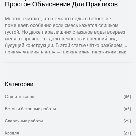
Простое Объяснение Для Практиков
Многие считают, что немного воды в бетоне не
помешает, особенно если смесь кажется слишком
густой. Но даже пара лишних стаканов воды всерьёз
меняют прочность, долговечность и внешний вид
будущей конструкции. В этой статье чётко разберём,
почему доливать воду — плохая идея, расскажем, как
это влияет на свойства бетона, и поделимся простыми
советами, как избежать самых распространённых
ошибок на строительстве. Всё — простым и понятным
языком, без запутанных терминов.
Категории
Строительство
(66)
Бетон и бетонные работы
(45)
Сварочные работы
(29)
Кровля
(27)