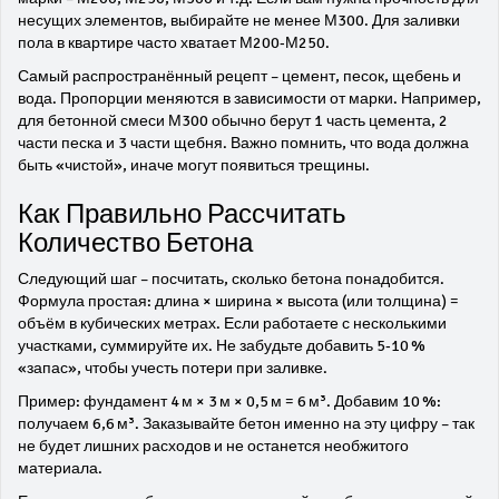
несущих элементов, выбирайте не менее М300. Для заливки
пола в квартире часто хватает М200‑М250.
Самый распространённый рецепт – цемент, песок, щебень и
вода. Пропорции меняются в зависимости от марки. Например,
для бетонной смеси М300 обычно берут 1 часть цемента, 2
части песка и 3 части щебня. Важно помнить, что вода должна
быть «чистой», иначе могут появиться трещины.
Как Правильно Рассчитать
Количество Бетона
Следующий шаг – посчитать, сколько бетона понадобится.
Формула простая: длина × ширина × высота (или толщина) =
объём в кубических метрах. Если работаете с несколькими
участками, суммируйте их. Не забудьте добавить 5‑10 %
«запас», чтобы учесть потери при заливке.
Пример: фундамент 4 м × 3 м × 0,5 м = 6 м³. Добавим 10 %:
получаем 6,6 м³. Заказывайте бетон именно на эту цифру – так
не будет лишних расходов и не останется необжитого
материала.