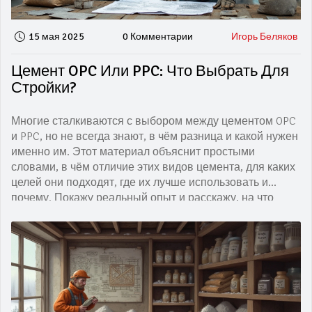
15 мая 2025
0 Комментарии
Игорь Беляков
Цемент OPC Или PPC: Что Выбрать Для
Стройки?
Многие сталкиваются с выбором между цементом OPC
и PPC, но не всегда знают, в чём разница и какой нужен
именно им. Этот материал объяснит простыми
словами, в чём отличие этих видов цемента, для каких
целей они подходят, где их лучше использовать и
почему. Покажу реальный опыт и расскажу, на что
обратить внимание при покупке. Без скучных
терминов, только полезные советы и факты. Помогу
понять, какой цемент проработает дольше и выйдет
выгоднее.