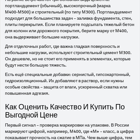
портландцемент (обычный), высокопрочный (марка
М400‑М500) и строительный (по типу М300). Портландцемент
подходит для большинства задач – заливка фундамента, стен,
плиты перекрытия. Если планируете подсыпать тяжелый бетон
для колонн или дорожного покрытия, берите марку от М400,
она выдерживает большие нагрузки.
Для отделочных работ, где важна гладкая поверхность и
небольшие нагрузки, используют строительный цемент М300.
Он дешевле, но не стоит его применять в элементах, которые
будут нести большую тяжесть.
Есть ещё специальные добавки: сернистый, гипсокартонный,
гидроизоляционный. Их добавляют в раствор, если нужны
особые свойства – защита от влаги, ускоренный схватка или
повышенная адгезия.
Как Оценить Качество И Купить По
Выгодной Цене
Первый сигнал – проверка маркировки на упаковке. В России
маркируют цифрой, например, М400, где «М» – класс, а цифра
показывает прочность на сжатие в МПа. Чем выше цифра, тем