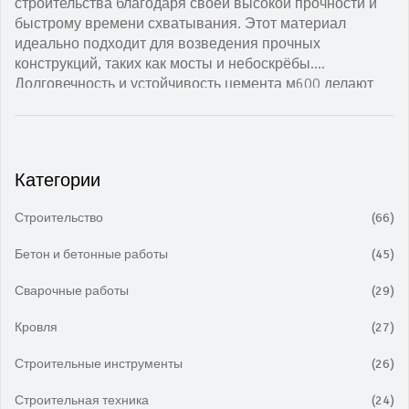
строительства благодаря своей высокой прочности и
быстрому времени схватывания. Этот материал
идеально подходит для возведения прочных
конструкций, таких как мосты и небоскрёбы.
Долговечность и устойчивость цемента м600 делают
его незаменимым в областях, где необходима высокая
нагрузочная способность. В статье рассматриваются
основные характеристики цемента м600, его
преимущества и особенности применения в различных
Категории
строительных проектах.
Строительство
(66)
Бетон и бетонные работы
(45)
Сварочные работы
(29)
Кровля
(27)
Строительные инструменты
(26)
Строительная техника
(24)