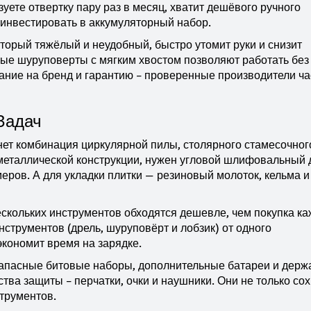
уете отвертку пару раз в месяц, хватит дешёвого ручного
 инвестировать в аккумуляторный набор.
оторый тяжёлый и неудобный, быстро утомит руки и снизит
ные шуруповерты с мягким хвостом позволяют работать без
ание на бренд и гарантию – проверенные производители ча
Задач
ет комбинация циркулярной пилы, столярного стамесочног
металлической конструкции, нужен угловой шлифовальный д
еров. А для укладки плитки — резиновый молоток, кельма и
ескольких инструментов обходятся дешевле, чем покупка ка
струментов (дрель, шуруповёрт и лобзик) от одного
экономит время на зарядке.
Запасные битовые наборы, дополнительные батареи и держ
ства защиты – перчатки, очки и наушники. Они не только со
струментов.