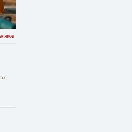
еляков
ах,