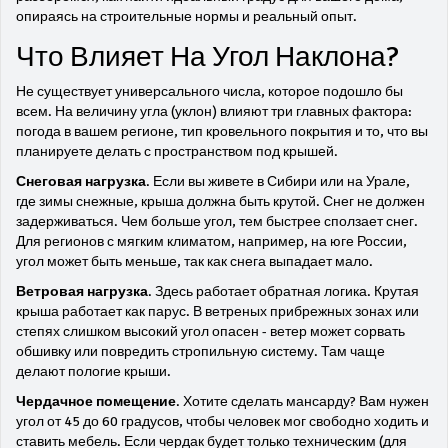
опираясь на строительные нормы и реальный опыт.
Что Влияет На Угол Наклона?
Не существует универсального числа, которое подошло бы
всем. На величину угла (уклон) влияют три главных фактора:
погода в вашем регионе, тип кровельного покрытия и то, что вы
планируете делать с пространством под крышей.
Снеговая нагрузка
. Если вы живете в Сибири или на Урале,
где зимы снежные, крыша должна быть крутой. Снег не должен
задерживаться. Чем больше угол, тем быстрее сползает снег.
Для регионов с мягким климатом, например, на юге России,
угол может быть меньше, так как снега выпадает мало.
Ветровая нагрузка
. Здесь работает обратная логика. Крутая
крыша работает как парус. В ветреных прибрежных зонах или
степях слишком высокий угол опасен - ветер может сорвать
обшивку или повредить стропильную систему. Там чаще
делают пологие крыши.
Чердачное помещение
. Хотите сделать мансарду? Вам нужен
угол от 45 до 60 градусов, чтобы человек мог свободно ходить и
ставить мебель. Если чердак будет только техническим (для