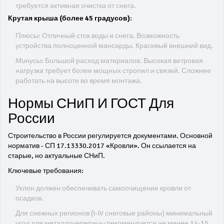
требуется активная очистка от снега.
Крутая крыша (более 45 градусов):
Плюсы:
Отличный сток воды и снега. Возможность
устройства полноценной мансарды. Красивый внешний вид.
Минусы:
Большой расход материалов. Высокая ветровая
нагрузка требует более мощных стропил и связей. Сложнее
работать на высоте во время монтажа.
Нормы СНиП И ГОСТ Для
России
Строительство в России регулируется документами. Основной
норматив - СП 17.13330.2017 «Кровли». Он ссылается на
старые, но актуальные СНиП.
Ключевые требования:
Уклон должен обеспечивать самоочищение кровли от
осадков.
Для снежных регионов (I-IV снеговые районы) минимальный
угол для металлочерепицы рекомендуется не менее 14-15