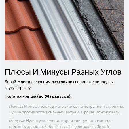
Плюсы И Минусы Разных Углов
Давайте честно сравним два крайних варианта: пологую и
крутую крышу.
Пологая крыша (до 30 градусов):
Плюсы:
Меньше расход материалов на покрытие и стропила.
Лучше противостоит сильным ветрам. Проще монтировать.
Минусы:
Нужна усиленная гидроизоляция, так как вода
стекает медленно. Чердак unusable для жилья. Зимой