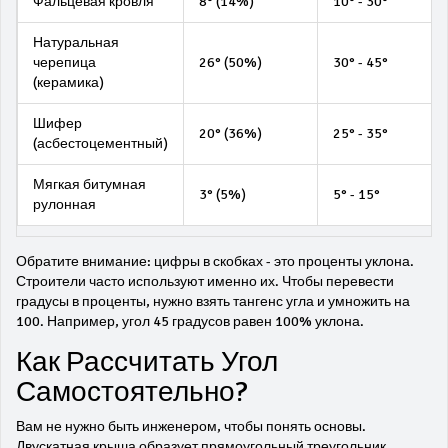
Фальцевая кровля
8° (14%)
10° - 30°
Натуральная
черепица
26° (50%)
30° - 45°
(керамика)
Шифер
20° (36%)
25° - 35°
(асбестоцементный)
Мягкая битумная
3° (5%)
5° - 15°
рулонная
Обратите внимание: цифры в скобках - это проценты уклона.
Строители часто используют именно их. Чтобы перевести
градусы в проценты, нужно взять тангенс угла и умножить на
100. Например, угол 45 градусов равен 100% уклона.
Как Рассчитать Угол
Самостоятельно?
Вам не нужно быть инженером, чтобы понять основы.
Двускатная крыша образует прямоугольный треугольник.