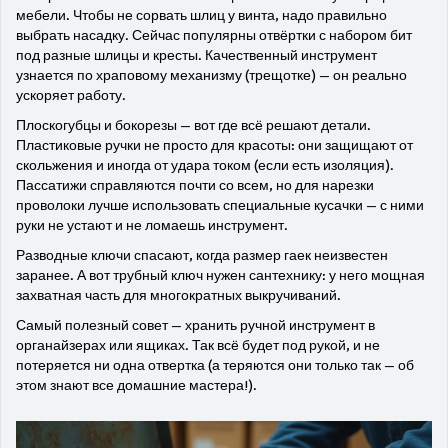
мебели. Чтобы не сорвать шлиц у винта, надо правильно
выбрать насадку. Сейчас популярны отвёртки с набором бит
под разные шлицы и кресты. Качественный инструмент
узнается по храповому механизму (трещотке) — он реально
ускоряет работу.
Плоскогубцы и бокорезы — вот где всё решают детали.
Пластиковые ручки не просто для красоты: они защищают от
скольжения и иногда от удара током (если есть изоляция).
Пассатижи справляются почти со всем, но для нарезки
проволоки лучше использовать специальные кусачки — с ними
руки не устают и не ломаешь инструмент.
Разводные ключи спасают, когда размер гаек неизвестен
заранее. А вот трубный ключ нужен сантехнику: у него мощная
захватная часть для многократных выкручиваний.
Самый полезный совет — хранить ручной инструмент в
органайзерах или ящиках. Так всё будет под рукой, и не
потеряется ни одна отвертка (а теряются они только так — об
этом знают все домашние мастера!).