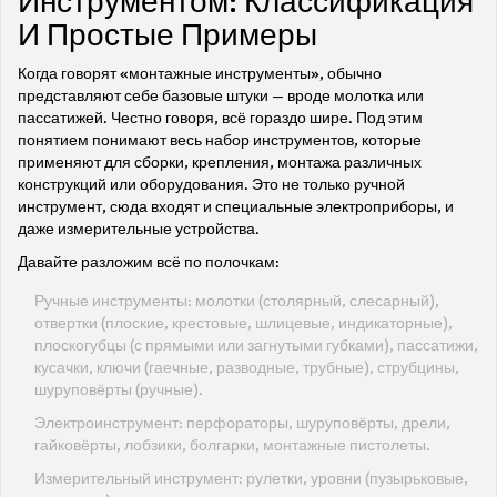
Инструментом: Классификация
И Простые Примеры
Когда говорят «монтажные инструменты», обычно
представляют себе базовые штуки — вроде молотка или
пассатижей. Честно говоря, всё гораздо шире. Под этим
понятием понимают весь набор инструментов, которые
применяют для сборки, крепления, монтажа различных
конструкций или оборудования. Это не только ручной
инструмент, сюда входят и специальные электроприборы, и
даже измерительные устройства.
Давайте разложим всё по полочкам:
Ручные инструменты: молотки (столярный, слесарный),
отвертки (плоские, крестовые, шлицевые, индикаторные),
плоскогубцы (с прямыми или загнутыми губками), пассатижи,
кусачки, ключи (гаечные, разводные, трубные), струбцины,
шуруповёрты (ручные).
Электроинструмент: перфораторы, шуруповёрты, дрели,
гайковёрты, лобзики, болгарки, монтажные пистолеты.
Измерительный инструмент: рулетки, уровни (пузырьковые,