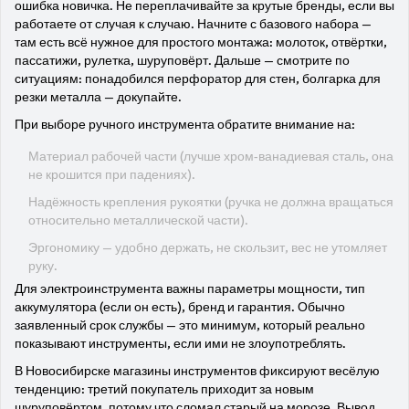
ошибка новичка. Не переплачивайте за крутые бренды, если вы
работаете от случая к случаю. Начните с базового набора —
там есть всё нужное для простого монтажа: молоток, отвёртки,
пассатижи, рулетка, шуруповёрт. Дальше — смотрите по
ситуациям: понадобился перфоратор для стен, болгарка для
резки металла — докупайте.
При выборе ручного инструмента обратите внимание на:
Материал рабочей части (лучше хром-ванадиевая сталь, она
не крошится при падениях).
Надёжность крепления рукоятки (ручка не должна вращаться
относительно металлической части).
Эргономику — удобно держать, не скользит, вес не утомляет
руку.
Для электроинструмента важны параметры мощности, тип
аккумулятора (если он есть), бренд и гарантия. Обычно
заявленный срок службы — это минимум, который реально
показывают инструменты, если ими не злоупотреблять.
В Новосибирске магазины инструментов фиксируют весёлую
тенденцию: третий покупатель приходит за новым
шуруповёртом, потому что сломал старый на морозе. Вывод