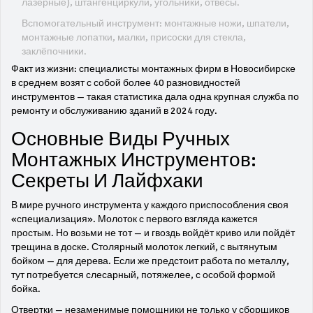
лазерные), штангенциркули, угольники, отвесы.
Вспомогательный инструмент: монтажные ножи, шпатели,
монтажные лопатки, малки, присоски для стекла,
заклёпочники.
Факт из жизни: специалисты монтажных фирм в Новосибирске
в среднем возят с собой более 40 разновидностей
инструментов — такая статистика дала одна крупная служба по
ремонту и обслуживанию зданий в 2024 году.
Основные Виды Ручных
Монтажных Инструментов:
Секреты И Лайфхаки
В мире ручного инструмента у каждого приспособления своя
«специализация». Молоток с первого взгляда кажется
простым. Но возьми не тот — и гвоздь войдёт криво или пойдёт
трещина в доске. Столярный молоток легкий, с вытянутым
бойком — для дерева. Если же предстоит работа по металлу,
тут потребуется слесарный, потяжелее, с особой формой
бойка.
Отвертки — незаменимые помощники не только у сборщиков